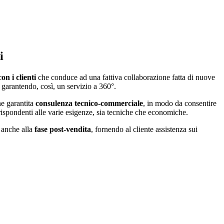
i
on i clienti
che conduce ad una fattiva collaborazione fatta di nuove
tà garantendo, così, un servizio a 360°.
ne garantita
consulenza tecnico-commerciale
, in modo da consentire
 rispondenti alle varie esigenze, sia tecniche che economiche.
o anche alla
fase post-vendita
, fornendo al cliente assistenza sui