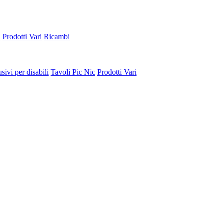
a
Prodotti Vari
Ricambi
sivi per disabili
Tavoli Pic Nic
Prodotti Vari