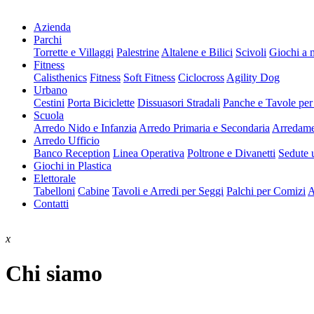
Azienda
Parchi
Torrette e Villaggi
Palestrine
Altalene e Bilici
Scivoli
Giochi a 
Fitness
Calisthenics
Fitness
Soft Fitness
Ciclocross
Agility Dog
Urbano
Cestini
Porta Biciclette
Dissuasori Stradali
Panche e Tavole per
Scuola
Arredo Nido e Infanzia
Arredo Primaria e Secondaria
Arredame
Arredo Ufficio
Banco Reception
Linea Operativa
Poltrone e Divanetti
Sedute u
Giochi in Plastica
Elettorale
Tabelloni
Cabine
Tavoli e Arredi per Seggi
Palchi per Comizi
A
Contatti
x
Chi siamo