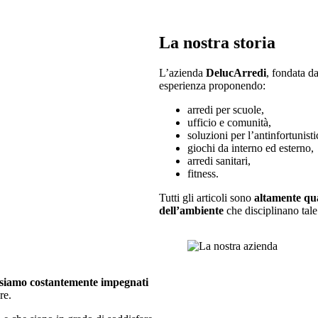
La nostra storia
L’azienda
DelucArredi
, fondata d
esperienza proponendo:
arredi per scuole,
ufficio e comunità,
soluzioni per l’antinfortunisti
giochi da interno ed esterno,
arredi sanitari,
fitness.
Tutti gli articoli sono
altamente qua
dell’ambiente
che disciplinano tal
siamo costantemente impegnati
ure.