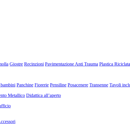
molla
Giostre
Recinzioni
Pavimentazione Anti Trauma
Plastica Riciclat
 bambini
Panchine
Fiorerie
Pensiline
Posacenere
Transenne
Tavoli inclu
nto Metallico
Didattica all’aperto
fficio
ccessori