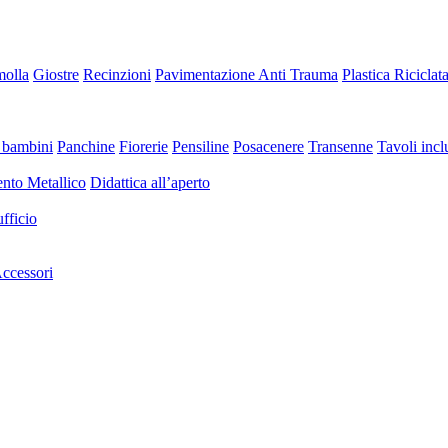
molla
Giostre
Recinzioni
Pavimentazione Anti Trauma
Plastica Riciclat
 bambini
Panchine
Fiorerie
Pensiline
Posacenere
Transenne
Tavoli inclu
nto Metallico
Didattica all’aperto
fficio
ccessori