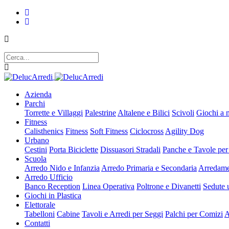
Azienda
Parchi
Torrette e Villaggi
Palestrine
Altalene e Bilici
Scivoli
Giochi a 
Fitness
Calisthenics
Fitness
Soft Fitness
Ciclocross
Agility Dog
Urbano
Cestini
Porta Biciclette
Dissuasori Stradali
Panche e Tavole per
Scuola
Arredo Nido e Infanzia
Arredo Primaria e Secondaria
Arredame
Arredo Ufficio
Banco Reception
Linea Operativa
Poltrone e Divanetti
Sedute u
Giochi in Plastica
Elettorale
Tabelloni
Cabine
Tavoli e Arredi per Seggi
Palchi per Comizi
A
Contatti