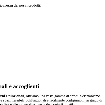
icurezza
dei nostri prodotti.
nali e accoglienti
rni e funzionali
, offriamo una vasta gamma di arredi. Selezioniamo
e spazi flessibili, polifunzionali e facilmente configurabili, in grado di
ucative
e alle mutevoli esigenze dei contesti didattici.