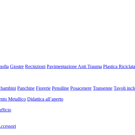
molla
Giostre
Recinzioni
Pavimentazione Anti Trauma
Plastica Riciclat
 bambini
Panchine
Fiorerie
Pensiline
Posacenere
Transenne
Tavoli inclu
nto Metallico
Didattica all’aperto
fficio
ccessori