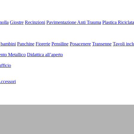
molla
Giostre
Recinzioni
Pavimentazione Anti Trauma
Plastica Riciclat
 bambini
Panchine
Fiorerie
Pensiline
Posacenere
Transenne
Tavoli inclu
nto Metallico
Didattica all’aperto
fficio
ccessori