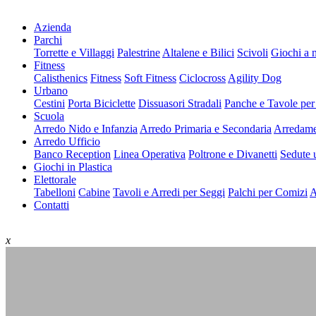
Azienda
Parchi
Torrette e Villaggi
Palestrine
Altalene e Bilici
Scivoli
Giochi a 
Fitness
Calisthenics
Fitness
Soft Fitness
Ciclocross
Agility Dog
Urbano
Cestini
Porta Biciclette
Dissuasori Stradali
Panche e Tavole per
Scuola
Arredo Nido e Infanzia
Arredo Primaria e Secondaria
Arredame
Arredo Ufficio
Banco Reception
Linea Operativa
Poltrone e Divanetti
Sedute u
Giochi in Plastica
Elettorale
Tabelloni
Cabine
Tavoli e Arredi per Seggi
Palchi per Comizi
A
Contatti
x