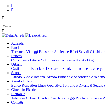
Azienda
Parchi
Torrette e Villaggi
Palestrine
Altalene e Bilici
Scivoli
Giochi a 
Fitness
Calisthenics
Fitness
Soft Fitness
Ciclocross
Agility Dog
Urbano
Cestini
Porta Biciclette
Dissuasori Stradali
Panche e Tavole per
Scuola
Arredo Nido e Infanzia
Arredo Primaria e Secondaria
Arredame
Arredo Ufficio
Banco Reception
Linea Operativa
Poltrone e Divanetti
Sedute u
Giochi in Plastica
Elettorale
Tabelloni
Cabine
Tavoli e Arredi per Seggi
Palchi per Comizi
A
Contatti