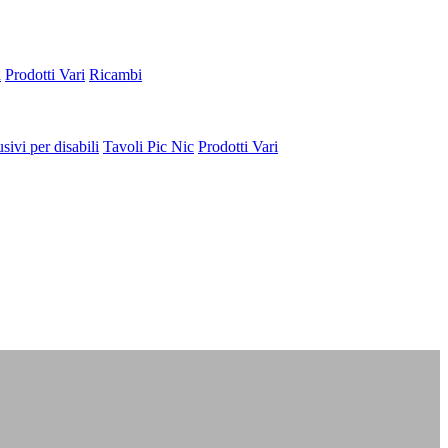
a
Prodotti Vari
Ricambi
sivi per disabili
Tavoli Pic Nic
Prodotti Vari