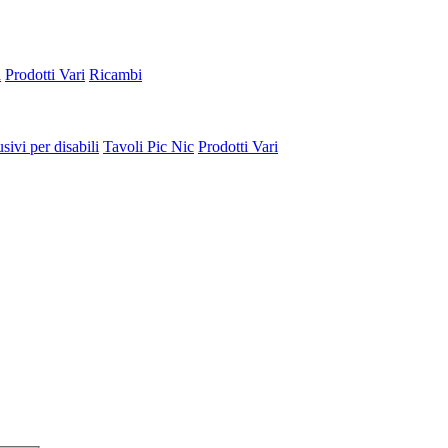
a
Prodotti Vari
Ricambi
sivi per disabili
Tavoli Pic Nic
Prodotti Vari