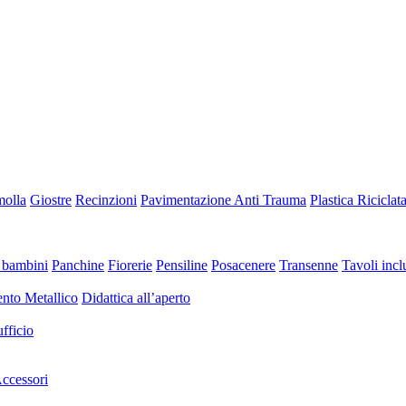
molla
Giostre
Recinzioni
Pavimentazione Anti Trauma
Plastica Riciclat
 bambini
Panchine
Fiorerie
Pensiline
Posacenere
Transenne
Tavoli inclu
nto Metallico
Didattica all’aperto
fficio
ccessori