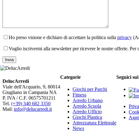
Ho preso visione e dichiaro di accettare la politica sulla
privacy
(Ar
Voglio iscrivermi alla newsletter per ricevere le nostre offerte. Per
Categorie
Seguici sui
DelucArredi
Viale dell'Acquario, 9, 80014
Giochi per Parchi
Giugliano in Campania NA
Fitness
P. IVA / C.F. 06575701211
Arredo Urbano
Tel.
(+39) 340 682 3350
Arredo Scuola
Priva
Mail:
info@delucarredi.it
Arredo Ufficio
Cook
Giochi Plastica
Aggio
Attrezzatura Elettorale
News