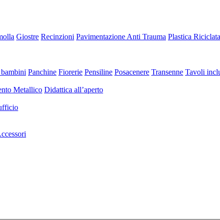
molla
Giostre
Recinzioni
Pavimentazione Anti Trauma
Plastica Riciclat
 bambini
Panchine
Fiorerie
Pensiline
Posacenere
Transenne
Tavoli inclu
nto Metallico
Didattica all’aperto
fficio
ccessori