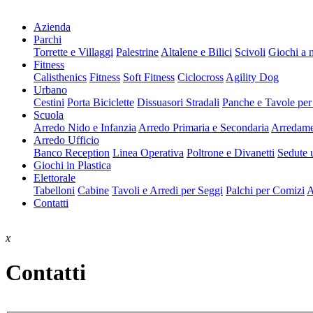
Azienda
Parchi
Torrette e Villaggi
Palestrine
Altalene e Bilici
Scivoli
Giochi a 
Fitness
Calisthenics
Fitness
Soft Fitness
Ciclocross
Agility Dog
Urbano
Cestini
Porta Biciclette
Dissuasori Stradali
Panche e Tavole per
Scuola
Arredo Nido e Infanzia
Arredo Primaria e Secondaria
Arredame
Arredo Ufficio
Banco Reception
Linea Operativa
Poltrone e Divanetti
Sedute u
Giochi in Plastica
Elettorale
Tabelloni
Cabine
Tavoli e Arredi per Seggi
Palchi per Comizi
A
Contatti
x
Contatti