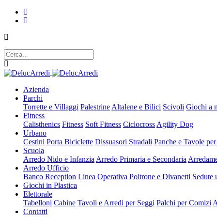
Azienda
Parchi
Torrette e Villaggi
Palestrine
Altalene e Bilici
Scivoli
Giochi a 
Fitness
Calisthenics
Fitness
Soft Fitness
Ciclocross
Agility Dog
Urbano
Cestini
Porta Biciclette
Dissuasori Stradali
Panche e Tavole per
Scuola
Arredo Nido e Infanzia
Arredo Primaria e Secondaria
Arredame
Arredo Ufficio
Banco Reception
Linea Operativa
Poltrone e Divanetti
Sedute u
Giochi in Plastica
Elettorale
Tabelloni
Cabine
Tavoli e Arredi per Seggi
Palchi per Comizi
A
Contatti