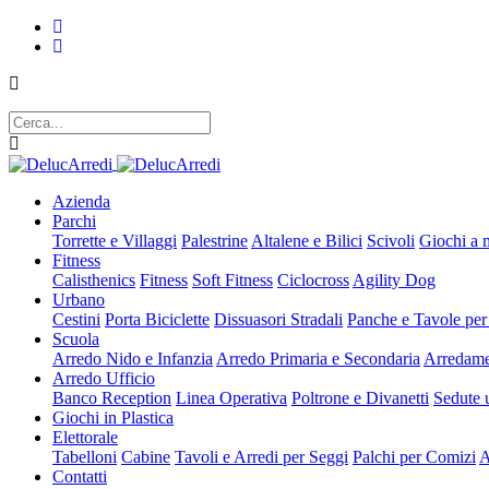
Azienda
Parchi
Torrette e Villaggi
Palestrine
Altalene e Bilici
Scivoli
Giochi a 
Fitness
Calisthenics
Fitness
Soft Fitness
Ciclocross
Agility Dog
Urbano
Cestini
Porta Biciclette
Dissuasori Stradali
Panche e Tavole per
Scuola
Arredo Nido e Infanzia
Arredo Primaria e Secondaria
Arredame
Arredo Ufficio
Banco Reception
Linea Operativa
Poltrone e Divanetti
Sedute u
Giochi in Plastica
Elettorale
Tabelloni
Cabine
Tavoli e Arredi per Seggi
Palchi per Comizi
A
Contatti