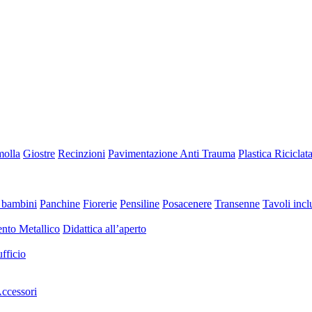
molla
Giostre
Recinzioni
Pavimentazione Anti Trauma
Plastica Riciclat
 bambini
Panchine
Fiorerie
Pensiline
Posacenere
Transenne
Tavoli inclu
nto Metallico
Didattica all’aperto
fficio
ccessori