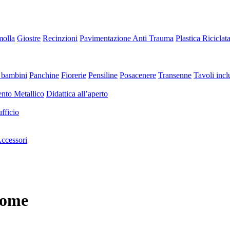
molla
Giostre
Recinzioni
Pavimentazione Anti Trauma
Plastica Riciclat
 bambini
Panchine
Fiorerie
Pensiline
Posacenere
Transenne
Tavoli inclu
nto Metallico
Didattica all’aperto
fficio
ccessori
 come