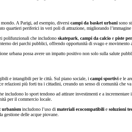
el mondo. A Parigi, ad esempio, diversi
campi da basket urbani
sono sta
to quartieri periferici in veri poli di attrazione, migliorando l’immagine 
zi polifunzionali che includono
skatepark
,
campi da calcio
e
piste per
interno dei parchi pubblici, offrendo opportunità di svago e movimento a 
ione urbana possa avere un impatto positivo non solo sulla salute pubbl
bili e intangibili per le città. Sul piano sociale, i
campi sportivi
e le ar
e relazioni più forti tra i cittadini, creando un senso di comunità che va 
e includono lo sport tendono ad attirare investimenti e a incrementare il 
nità per il commercio locale.
t urbanism
includono l’uso di
materiali
ecocompatibili
e
soluzioni t
la gestione delle acque piovane.