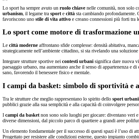
Lo sport ha sempre avuto un
ruolo chiave
nelle comunità, non solo co
urbanism
, il legame tra
sport
e
città
sta cambiando profondamente. Que
favoriscono uno
stile di vita
attivo
e creano connessioni più forti tra l
Lo sport come motore di trasformazione 
Le
città moderne
affrontano sfide complesse: densità abitativa, man
strategicamente nell’ambiente cittadino, si sta rivelando una soluzione 
Integrare strutture sportive nei
contesti urbani
significa dare nuova vit
paesaggio urbano, ma aumentano anche il senso di appartenenza e di com
sano, favorendo il benessere fisico e mentale.
I campi da basket: simbolo di sportività e
Tra le strutture che meglio rappresentano lo spirito dello
sport urban
pubblici grazie alla sua semplicità e alla capacità di coinvolgere persone
I
campi da basket
non sono solo luoghi per giocare: diventano veri e
diverse dimensioni, dal piccolo parco di quartiere a grandi aree polifu
Un elemento fondamentale per il successo di questi spazi è l’uso di att
Progettato per resistere alle condizioni esterne, questo impianto com