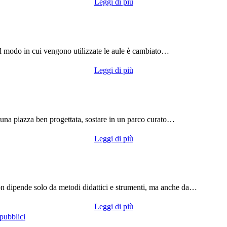
Leggi di più
 il modo in cui vengono utilizzate le aule è cambiato…
Leggi di più
 una piazza ben progettata, sostare in un parco curato…
Leggi di più
non dipende solo da metodi didattici e strumenti, ma anche da…
Leggi di più