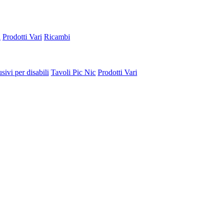
a
Prodotti Vari
Ricambi
sivi per disabili
Tavoli Pic Nic
Prodotti Vari