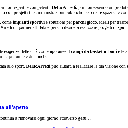
fornitori esperti e competenti.
DelucArredi
, pur non essendo un produtt
ora con progettisti e amministrazioni pubbliche per creare spazi che comb
po, come
impianti sportivi
e soluzioni per
parchi gioco
, ideali per trasf
cArredi un partner affidabile per chi desidera realizzare progetti di
spor
e esigenze delle città contemporanee. I
campi da basket urbani
e le a
munità più unite e dinamiche.
ata allo sport,
DelucArredi
può aiutarti a realizzare la tua visione con s
ta all’aperto
ontinua a rinnovarsi ogni giorno attraverso gesti…