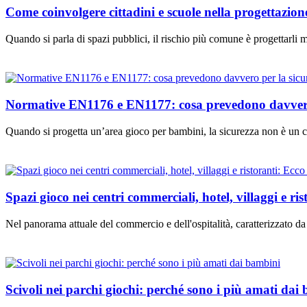
Come coinvolgere cittadini e scuole nella progettazione
Quando si parla di spazi pubblici, il rischio più comune è progettar
Normative EN1176 e EN1177: cosa prevedono davvero p
Quando si progetta un’area gioco per bambini, la sicurezza non è un c
Spazi gioco nei centri commerciali, hotel, villaggi e ris
Nel panorama attuale del commercio e dell'ospitalità, caratterizzato 
Scivoli nei parchi giochi: perché sono i più amati dai