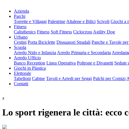
Azienda
Parchi
Torrette e Villaggi
Palestrine
Altalene e Bilici
Scivoli
Giochi a 
Fitness
Calisthenics
Fitness
Soft Fitness
Ciclocross
Agility Dog
Urbano
Cestini
Porta Biciclette
Dissuasori Stradali
Panche e Tavole per
Scuola
Arredo Nido e Infanzia
Arredo Primaria e Secondaria
Arredame
Arredo Ufficio
Banco Reception
Linea Operativa
Poltrone e Divanetti
Sedute u
Giochi in Plastica
Elettorale
Tabelloni
Cabine
Tavoli e Arredi per Seggi
Palchi per Comizi
A
Contatti
x
Lo sport rigenera le città: ecco