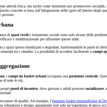
me attività fisica, ma anche come strumento per promuovere socialità, s
sto concetto si basa sull’integrazione dello sport all’interno degli sp
e persone.
urbana
canza di
spazi verdi
e isolamento sociale sono solo alcune delle proble
efficace e multifunzionale per affrontare queste sfide.
a a spazi spesso inutilizzati o degradati, trasformandoli in punti di rifer
unità tra i cittadini. La possibilità di accedere facilmente a
campi sp
 aggregazione
ism
, i
campi da basket urbani
occupano una
posizione centrale
. Ques
 di tutte le età.
 propri
punti di incontro
, dove giovani e adulti possono
socializzare
,
nzionali.
rezzature di qualità. Ad esempio, l’
impianto basket monotubolare di De
bina robustezza e design, garantendo non solo un’esperienza di gioco ecc