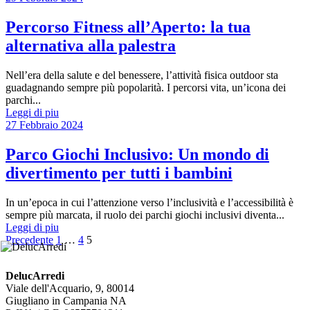
Percorso Fitness all’Aperto: la tua
alternativa alla palestra
Nell’era della salute e del benessere, l’attività fisica outdoor sta
guadagnando sempre più popolarità. I percorsi vita, un’icona dei
parchi...
Leggi di piu
27 Febbraio 2024
Parco Giochi Inclusivo: Un mondo di
divertimento per tutti i bambini
In un’epoca in cui l’attenzione verso l’inclusività e l’accessibilità è
sempre più marcata, il ruolo dei parchi giochi inclusivi diventa...
Leggi di piu
Paginazione
Pagina
Pagina
Pagina
Precedente
1
…
4
5
degli
DelucArredi
articoli
Viale dell'Acquario, 9, 80014
Giugliano in Campania NA