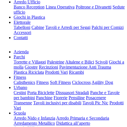
Arredo Ufficio
Banco Reception
Linea Operativa
Poltrone e Divanetti
Sedute
ufficio
Giochi in Plastica
Elettorale
Tabelloni
Cabine
Tavoli e Arredi per Seggi
Palchi per Comizi
Accessori
Contatti
Azienda
Parchi
Torrette e Villaggi
Palestrine
Altalene e Bilici
Scivoli
Giochi a
molla
Giostre
Recinzioni
Pavimentazione Anti Trauma
Plastica Riciclata
Prodotti Vari
Ricambi
Fitness
Calisthenics
Fitness
Soft Fitness
Ciclocross
Agility Dog
Urbano
Cestini
Porta Biciclette
Dissuasori Stradali
Panche e Tavole
per bambini
Panchine
Fiorerie
Pensiline
Posacenere
Transenne
Tavoli inclusivi per disabili
Tavoli Pic Nic
Prodotti
Vari
Scuola
Arredo Nido e Infanzia
Arredo Primaria e Secondaria
Arredamento Metallico
Didattica all’aperto