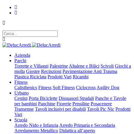
Azienda
Parchi
Torrette e Villaggi
Palestrine
Altalene e Bilici
Scivoli
Giochi a
molla
Giostre
Recinzioni
Pavimentazione Anti Trauma
Plastica Riciclata
Prodotti Vari
Ricambi
Fitness
Calisthenics
Fitness
Soft Fitness
Ciclocross
Agility Dog
Urbano
Cestini
Porta Biciclette
Dissuasori Stradali
Panche e Tavole
per bambini
Panchine
Fiorerie
Pensiline
Posacenere
Transenne
Tavoli inclusivi per disabili
Tavoli Pic Nic
Prodotti
Vari
Scuola
Arredo Nido e Infanzia
Arredo Primaria e Secondaria
Arredamento Metallico
Didattica all’aperto