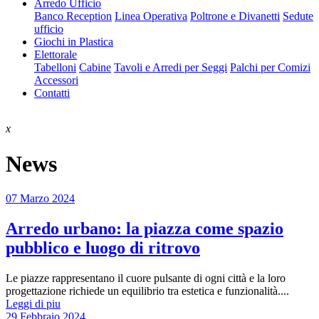
Arredo Ufficio
Banco Reception
Linea Operativa
Poltrone e Divanetti
Sedute
ufficio
Giochi in Plastica
Elettorale
Tabelloni
Cabine
Tavoli e Arredi per Seggi
Palchi per Comizi
Accessori
Contatti
x
News
07 Marzo 2024
Arredo urbano: la piazza come spazio
pubblico e luogo di ritrovo
Le piazze rappresentano il cuore pulsante di ogni città e la loro
progettazione richiede un equilibrio tra estetica e funzionalità....
Leggi di piu
29 Febbraio 2024