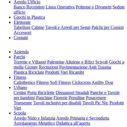
Arredo Ufficio
Banco Reception
Linea Operativa
Poltrone e Divanetti
Sedute
ufficio
Giochi in Plastica
Elettorale
Tabelloni
Cabine
Tavoli e Arredi per Seggi
Palchi per Comizi
Accessori
Contatti
Azienda
Parchi
Torrette e Villaggi
Palestrine
Altalene e Bilici
Scivoli
Giochi a
molla
Giostre
Recinzioni
Pavimentazione Anti Trauma
Plastica Riciclata
Prodotti Vari
Ricambi
Fitness
Calisthenics
Fitness
Soft Fitness
Ciclocross
Agility Dog
Urbano
Cestini
Porta Biciclette
Dissuasori Stradali
Panche e Tavole
per bambini
Panchine
Fiorerie
Pensiline
Posacenere
Transenne
Tavoli inclusivi per disabili
Tavoli Pic Nic
Prodotti
Vari
Scuola
Arredo Nido e Infanzia
Arredo Primaria e Secondaria
Arredamento Metallico
Didattica all’aperto