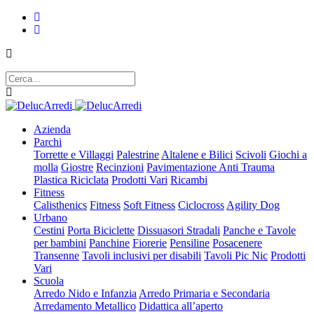
Azienda
Parchi
Torrette e Villaggi
Palestrine
Altalene e Bilici
Scivoli
Giochi a
molla
Giostre
Recinzioni
Pavimentazione Anti Trauma
Plastica Riciclata
Prodotti Vari
Ricambi
Fitness
Calisthenics
Fitness
Soft Fitness
Ciclocross
Agility Dog
Urbano
Cestini
Porta Biciclette
Dissuasori Stradali
Panche e Tavole
per bambini
Panchine
Fiorerie
Pensiline
Posacenere
Transenne
Tavoli inclusivi per disabili
Tavoli Pic Nic
Prodotti
Vari
Scuola
Arredo Nido e Infanzia
Arredo Primaria e Secondaria
Arredamento Metallico
Didattica all’aperto