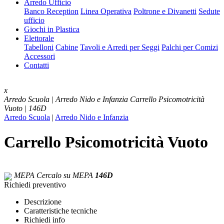
Arredo Ufficio
Banco Reception
Linea Operativa
Poltrone e Divanetti
Sedute
ufficio
Giochi in Plastica
Elettorale
Tabelloni
Cabine
Tavoli e Arredi per Seggi
Palchi per Comizi
Accessori
Contatti
x
Arredo Scuola | Arredo Nido e Infanzia
Carrello Psicomotricità
Vuoto | 146D
Arredo Scuola
|
Arredo Nido e Infanzia
Carrello Psicomotricità Vuoto
MEPA
Cercalo su MEPA
146D
Richiedi preventivo
Descrizione
Caratteristiche tecniche
Richiedi info