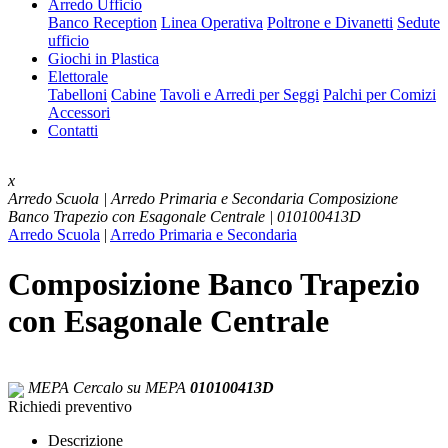
Arredo Ufficio
Banco Reception
Linea Operativa
Poltrone e Divanetti
Sedute
ufficio
Giochi in Plastica
Elettorale
Tabelloni
Cabine
Tavoli e Arredi per Seggi
Palchi per Comizi
Accessori
Contatti
x
Arredo Scuola | Arredo Primaria e Secondaria
Composizione
Banco Trapezio con Esagonale Centrale | 010100413D
Arredo Scuola
|
Arredo Primaria e Secondaria
Composizione Banco Trapezio
con Esagonale Centrale
MEPA
Cercalo su MEPA
010100413D
Richiedi preventivo
Descrizione