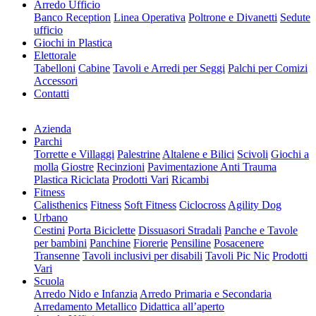
Arredo Ufficio
Banco Reception
Linea Operativa
Poltrone e Divanetti
Sedute
ufficio
Giochi in Plastica
Elettorale
Tabelloni
Cabine
Tavoli e Arredi per Seggi
Palchi per Comizi
Accessori
Contatti
Azienda
Parchi
Torrette e Villaggi
Palestrine
Altalene e Bilici
Scivoli
Giochi a
molla
Giostre
Recinzioni
Pavimentazione Anti Trauma
Plastica Riciclata
Prodotti Vari
Ricambi
Fitness
Calisthenics
Fitness
Soft Fitness
Ciclocross
Agility Dog
Urbano
Cestini
Porta Biciclette
Dissuasori Stradali
Panche e Tavole
per bambini
Panchine
Fiorerie
Pensiline
Posacenere
Transenne
Tavoli inclusivi per disabili
Tavoli Pic Nic
Prodotti
Vari
Scuola
Arredo Nido e Infanzia
Arredo Primaria e Secondaria
Arredamento Metallico
Didattica all’aperto