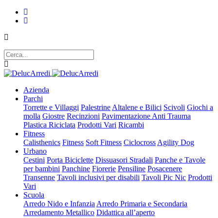
Azienda
Parchi
Torrette e Villaggi
Palestrine
Altalene e Bilici
Scivoli
Giochi a
molla
Giostre
Recinzioni
Pavimentazione Anti Trauma
Plastica Riciclata
Prodotti Vari
Ricambi
Fitness
Calisthenics
Fitness
Soft Fitness
Ciclocross
Agility Dog
Urbano
Cestini
Porta Biciclette
Dissuasori Stradali
Panche e Tavole
per bambini
Panchine
Fiorerie
Pensiline
Posacenere
Transenne
Tavoli inclusivi per disabili
Tavoli Pic Nic
Prodotti
Vari
Scuola
Arredo Nido e Infanzia
Arredo Primaria e Secondaria
Arredamento Metallico
Didattica all’aperto