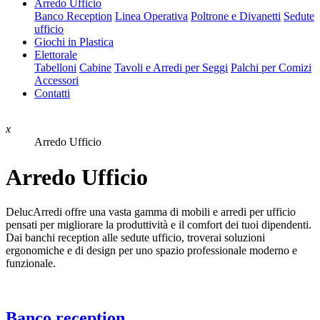
Arredo Ufficio
Banco Reception
Linea Operativa
Poltrone e Divanetti
Sedute
ufficio
Giochi in Plastica
Elettorale
Tabelloni
Cabine
Tavoli e Arredi per Seggi
Palchi per Comizi
Accessori
Contatti
x
Arredo Ufficio
Arredo Ufficio
DelucArredi offre una vasta gamma di mobili e arredi per ufficio
pensati per migliorare la produttività e il comfort dei tuoi dipendenti.
Dai banchi reception alle sedute ufficio, troverai soluzioni
ergonomiche e di design per uno spazio professionale moderno e
funzionale.
Banco reception