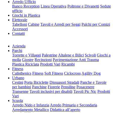
Arredo Ufficio
Banco Reception
Linea Operativa
Poltrone e Divanetti
Sedute
ufficio
Giochi in Plastica
Elettorale
Tabelloni
Cabine
Tavoli e Arredi per Seggi
Palchi per Comizi
Accessori
Contatti
Azienda
Parchi
Torrette e Villaggi
Palestrine
Altalene e Bilici
Scivoli
Giochi a
molla
Giostre
Recinzioni
Pavimentazione Anti Trauma
Plastica Riciclata
Prodotti Vari
Ricambi
Fitness
Calisthenics
Fitness
Soft Fitness
Ciclocross
Agility Dog
Urbano
Cestini
Porta Biciclette
Dissuasori Stradali
Panche e Tavole
per bambini
Panchine
Fiorerie
Pensiline
Posacenere
Transenne
Tavoli inclusivi per disabili
Tavoli Pic Nic
Prodotti
Vari
Scuola
Arredo Nido e Infanzia
Arredo Primaria e Secondaria
Arredamento Metallico
Didattica all’aperto