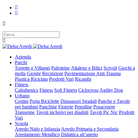
Azienda
Parchi
Torrette e Villaggi
Palestrine
Altalene e Bilici
Scivoli
Giochi a
molla
Giostre
Recinzioni
Pavimentazione Anti Trauma
Plastica Riciclata
Prodotti Vari
Ricambi
Fitness
Calisthenics
Fitness
Soft Fitness
Ciclocross
Agility Dog
Urbano
Cestini
Porta Biciclette
Dissuasori Stradali
Panche e Tavole
per bambini
Panchine
Fiorerie
Pensiline
Posacenere
Transenne
Tavoli inclusivi per disabili
Tavoli Pic Nic
Prodotti
Vari
Scuola
Arredo Nido e Infanzia
Arredo Primaria e Secondaria
Arredamento Metallico
Didattica all’aperto