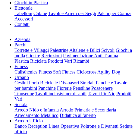
Giochi in Plastica
Elettorale
Tabelloni
Cabine
Tavoli e Arredi per Seggi
Palchi per Comizi
Accessori
Contatti
Azienda
Parchi
Torrette e Villaggi
Palestrine
Altalene e Bilici
Scivoli
Giochi a
molla
Giostre
Recinzioni
Pavimentazione Anti Trauma
Plastica Riciclata
Prodotti Vari
Ricambi
Fitness
Calisthenics
Fitness
Soft Fitness
Ciclocross
Agility Dog
Urbano
Cestini
Porta Biciclette
Dissuasori Stradali
Panche e Tavole
per bambini
Panchine
Fiorerie
Pensiline
Posacenere
Transenne
Tavoli inclusivi per disabili
Tavoli Pic Nic
Prodotti
Vari
Scuola
Arredo Nido e Infanzia
Arredo Primaria e Secondaria
Arredamento Metallico
Didattica all’aperto
Arredo Ufficio
Banco Reception
Linea Operativa
Poltrone e Divanetti
Sedute
ufficio