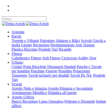
Azienda
Parchi
Torrette e Villaggi
Palestrine
Altalene e Bilici
Scivoli
Giochi a
molla
Giostre
Recinzioni
Pavimentazione Anti Trauma
Plastica Riciclata
Prodotti Vari
Ricambi
Fitness
Calisthenics
Fitness
Soft Fitness
Ciclocross
Agility Dog
Urbano
Cestini
Porta Biciclette
Dissuasori Stradali
Panche e Tavole
per bambini
Panchine
Fiorerie
Pensiline
Posacenere
Transenne
Tavoli inclusivi per disabili
Tavoli Pic Nic
Prodotti
Vari
Scuola
Arredo Nido e Infanzia
Arredo Primaria e Secondaria
Arredamento Metallico
Didattica all’aperto
Arredo Ufficio
Banco Reception
Linea Operativa
Poltrone e Divanetti
Sedute
ufficio