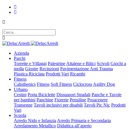
Azienda
Parchi
Torrette e Villaggi
Palestrine
Altalene e Bilici
Scivoli
Giochi a
molla
Giostre
Recinzioni
Pavimentazione Anti Trauma
Plastica Riciclata
Prodotti Vari
Ricambi
Fitness
Calisthenics
Fitness
Soft Fitness
Ciclocross
Agility Dog
Urbano
Cestini
Porta Biciclette
Dissuasori Stradali
Panche e Tavole
per bambini
Panchine
Fiorerie
Pensiline
Posacenere
Transenne
Tavoli inclusivi per disabili
Tavoli Pic Nic
Prodotti
Vari
Scuola
Arredo Nido e Infanzia
Arredo Primaria e Secondaria
Arredamento Metallico
Didattica all’aperto