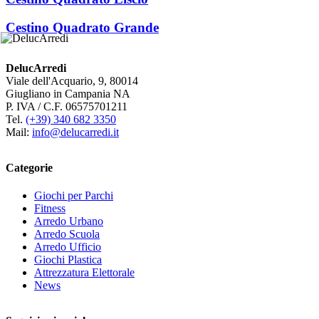
Cestino Quadrato Grande
DelucArredi
Viale dell'Acquario, 9, 80014
Giugliano in Campania NA
P. IVA / C.F. 06575701211
Tel.
(+39) 340 682 3350
Mail:
info@delucarredi.it
Categorie
Giochi per Parchi
Fitness
Arredo Urbano
Arredo Scuola
Arredo Ufficio
Giochi Plastica
Attrezzatura Elettorale
News