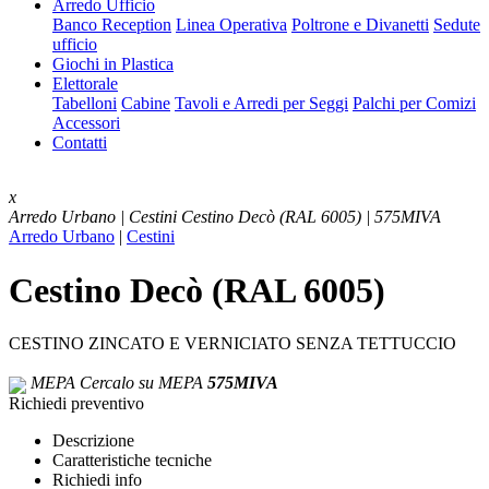
Arredo Ufficio
Banco Reception
Linea Operativa
Poltrone e Divanetti
Sedute
ufficio
Giochi in Plastica
Elettorale
Tabelloni
Cabine
Tavoli e Arredi per Seggi
Palchi per Comizi
Accessori
Contatti
x
Arredo Urbano | Cestini
Cestino Decò (RAL 6005) | 575MIVA
Arredo Urbano
|
Cestini
Cestino Decò (RAL 6005)
CESTINO ZINCATO E VERNICIATO SENZA TETTUCCIO
MEPA
Cercalo su MEPA
575MIVA
Richiedi preventivo
Descrizione
Caratteristiche tecniche
Richiedi info