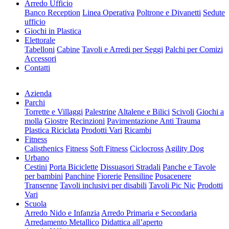
Arredo Ufficio
Banco Reception
Linea Operativa
Poltrone e Divanetti
Sedute
ufficio
Giochi in Plastica
Elettorale
Tabelloni
Cabine
Tavoli e Arredi per Seggi
Palchi per Comizi
Accessori
Contatti
Azienda
Parchi
Torrette e Villaggi
Palestrine
Altalene e Bilici
Scivoli
Giochi a
molla
Giostre
Recinzioni
Pavimentazione Anti Trauma
Plastica Riciclata
Prodotti Vari
Ricambi
Fitness
Calisthenics
Fitness
Soft Fitness
Ciclocross
Agility Dog
Urbano
Cestini
Porta Biciclette
Dissuasori Stradali
Panche e Tavole
per bambini
Panchine
Fiorerie
Pensiline
Posacenere
Transenne
Tavoli inclusivi per disabili
Tavoli Pic Nic
Prodotti
Vari
Scuola
Arredo Nido e Infanzia
Arredo Primaria e Secondaria
Arredamento Metallico
Didattica all’aperto