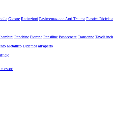
molla
Giostre
Recinzioni
Pavimentazione Anti Trauma
Plastica Riciclat
 bambini
Panchine
Fiorerie
Pensiline
Posacenere
Transenne
Tavoli inclu
nto Metallico
Didattica all’aperto
fficio
ccessori