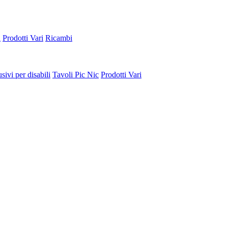
a
Prodotti Vari
Ricambi
sivi per disabili
Tavoli Pic Nic
Prodotti Vari