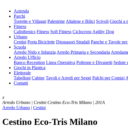
Azienda
Parchi
Torrette e Villaggi
Palestrine
Altalene e Bilici
Scivoli
Giochi a 
Fitness
Calisthenics
Fitness
Soft Fitness
Ciclocross
Agility Dog
Urbano
Cestini
Porta Biciclette
Dissuasori Stradali
Panche e Tavole per
Scuola
Arredo Nido e Infanzia
Arredo Primaria e Secondaria
Arredame
Arredo Ufficio
Banco Reception
Linea Operativa
Poltrone e Divanetti
Sedute u
Giochi in Plastica
Elettorale
Tabelloni
Cabine
Tavoli e Arredi per Seggi
Palchi per Comizi
A
Contatti
x
Arredo Urbano | Cestini
Cestino Eco-Tris Milano | 201A
Arredo Urbano
|
Cestini
Cestino Eco-Tris Milano