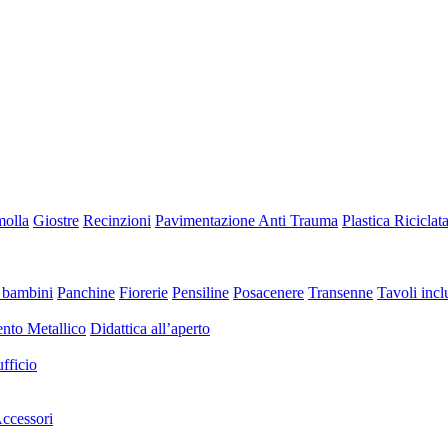
molla
Giostre
Recinzioni
Pavimentazione Anti Trauma
Plastica Riciclat
 bambini
Panchine
Fiorerie
Pensiline
Posacenere
Transenne
Tavoli inclu
nto Metallico
Didattica all’aperto
fficio
ccessori