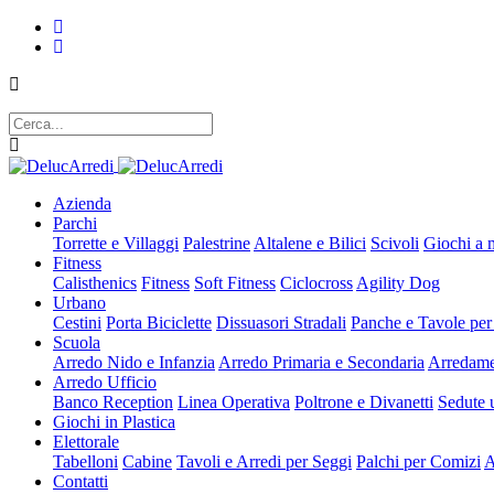
Azienda
Parchi
Torrette e Villaggi
Palestrine
Altalene e Bilici
Scivoli
Giochi a 
Fitness
Calisthenics
Fitness
Soft Fitness
Ciclocross
Agility Dog
Urbano
Cestini
Porta Biciclette
Dissuasori Stradali
Panche e Tavole per
Scuola
Arredo Nido e Infanzia
Arredo Primaria e Secondaria
Arredame
Arredo Ufficio
Banco Reception
Linea Operativa
Poltrone e Divanetti
Sedute u
Giochi in Plastica
Elettorale
Tabelloni
Cabine
Tavoli e Arredi per Seggi
Palchi per Comizi
A
Contatti