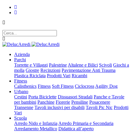
Azienda
Parchi
Torrette e Villaggi
Palestrine
Altalene e Bilici
Scivoli
Giochi a
molla
Giostre
Recinzioni
Pavimentazione Anti Trauma
Plastica Riciclata
Prodotti Vari
Ricambi
Fitness
Calisthenics
Fitness
Soft Fitness
Ciclocross
Agility Dog
Urbano
Cestini
Porta Biciclette
Dissuasori Stradali
Panche e Tavole
per bambini
Panchine
Fiorerie
Pensiline
Posacenere
Transenne
Tavoli inclusivi per disabili
Tavoli Pic Nic
Prodotti
Vari
Scuola
Arredo Nido e Infanzia
Arredo Primaria e Secondaria
Arredamento Metallico
Didattica all’aperto