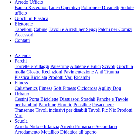
Arredo Ufficio
Banco Reception
Linea Operativa
Poltrone e Divanetti
Sedute
ufficio
Giochi in Plastica
Elettorale
Tabelloni
Cabine
Tavoli e Arredi per Seggi
Palchi per Comizi
Accessori
Contatti
Azienda
Parchi
Torrette e Villaggi
Palestrine
Altalene e Bilici
Scivoli
Giochi a
molla
Giostre
Recinzioni
Pavimentazione Anti Trauma
Plastica Riciclata
Prodotti Vari
Ricambi
Fitness
Calisthenics
Fitness
Soft Fitness
Ciclocross
Agility Dog
Urbano
Cestini
Porta Biciclette
Dissuasori Stradali
Panche e Tavole
per bambini
Panchine
Fiorerie
Pensiline
Posacenere
Transenne
Tavoli inclusivi per disabili
Tavoli Pic Nic
Prodotti
Vari
Scuola
Arredo Nido e Infanzia
Arredo Primaria e Secondaria
Arredamento Metallico
Didattica all’aperto