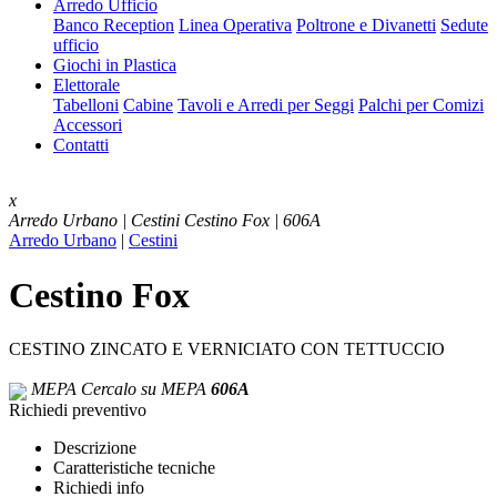
Arredo Ufficio
Banco Reception
Linea Operativa
Poltrone e Divanetti
Sedute
ufficio
Giochi in Plastica
Elettorale
Tabelloni
Cabine
Tavoli e Arredi per Seggi
Palchi per Comizi
Accessori
Contatti
x
Arredo Urbano | Cestini
Cestino Fox | 606A
Arredo Urbano
|
Cestini
Cestino Fox
CESTINO ZINCATO E VERNICIATO CON TETTUCCIO
MEPA
Cercalo su MEPA
606A
Richiedi preventivo
Descrizione
Caratteristiche tecniche
Richiedi info