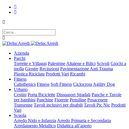
Azienda
Parchi
Torrette e Villaggi
Palestrine
Altalene e Bilici
Scivoli
Giochi a
molla
Giostre
Recinzioni
Pavimentazione Anti Trauma
Plastica Riciclata
Prodotti Vari
Ricambi
Fitness
Calisthenics
Fitness
Soft Fitness
Ciclocross
Agility Dog
Urbano
Cestini
Porta Biciclette
Dissuasori Stradali
Panche e Tavole
per bambini
Panchine
Fiorerie
Pensiline
Posacenere
Transenne
Tavoli inclusivi per disabili
Tavoli Pic Nic
Prodotti
Vari
Scuola
Arredo Nido e Infanzia
Arredo Primaria e Secondaria
Arredamento Metallico
Didattica all’aperto