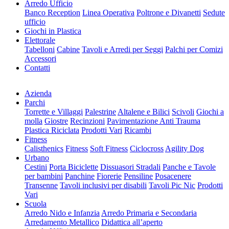
Arredo Ufficio
Banco Reception
Linea Operativa
Poltrone e Divanetti
Sedute
ufficio
Giochi in Plastica
Elettorale
Tabelloni
Cabine
Tavoli e Arredi per Seggi
Palchi per Comizi
Accessori
Contatti
Azienda
Parchi
Torrette e Villaggi
Palestrine
Altalene e Bilici
Scivoli
Giochi a
molla
Giostre
Recinzioni
Pavimentazione Anti Trauma
Plastica Riciclata
Prodotti Vari
Ricambi
Fitness
Calisthenics
Fitness
Soft Fitness
Ciclocross
Agility Dog
Urbano
Cestini
Porta Biciclette
Dissuasori Stradali
Panche e Tavole
per bambini
Panchine
Fiorerie
Pensiline
Posacenere
Transenne
Tavoli inclusivi per disabili
Tavoli Pic Nic
Prodotti
Vari
Scuola
Arredo Nido e Infanzia
Arredo Primaria e Secondaria
Arredamento Metallico
Didattica all’aperto