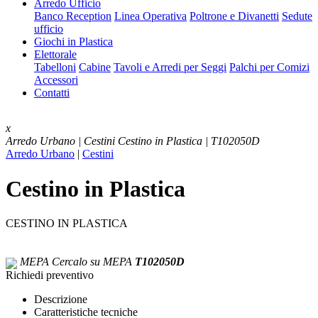
Arredo Ufficio
Banco Reception
Linea Operativa
Poltrone e Divanetti
Sedute
ufficio
Giochi in Plastica
Elettorale
Tabelloni
Cabine
Tavoli e Arredi per Seggi
Palchi per Comizi
Accessori
Contatti
x
Arredo Urbano | Cestini
Cestino in Plastica | T102050D
Arredo Urbano
|
Cestini
Cestino in Plastica
CESTINO IN PLASTICA
MEPA
Cercalo su MEPA
T102050D
Richiedi preventivo
Descrizione
Caratteristiche tecniche