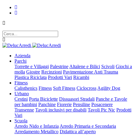
Azienda
Parchi
Torrette e Villaggi
Palestrine
Altalene e Bilici
Scivoli
Giochi a
molla
Giostre
Recinzioni
Pavimentazione Anti Trauma
Plastica Riciclata
Prodotti Vari
Ricambi
Fitness
Calisthenics
Fitness
Soft Fitness
Ciclocross
Agility Dog
Urbano
Cestini
Porta Biciclette
Dissuasori Stradali
Panche e Tavole
per bambini
Panchine
Fiorerie
Pensiline
Posacenere
Transenne
Tavoli inclusivi per disabili
Tavoli Pic Nic
Prodotti
Vari
Scuola
Arredo Nido e Infanzia
Arredo Primaria e Secondaria
Arredamento Metallico
Didattica all’aperto