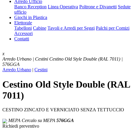
Arredo Ufficio
Banco Reception
Linea Operativa
Poltrone e Divanetti
Sedute
ufficio
Giochi in Plastica
Elettorale
Tabelloni
Cabine
Tavoli e Arredi per Seggi
Palchi per Comizi
Accessori
Contatti
x
Arredo Urbano | Cestini
Cestino Old Style Double (RAL 7011) |
576GGA
Arredo Urbano
|
Cestini
Cestino Old Style Double (RAL
7011)
CESTINO ZINCATO E VERNICIATO SENZA TETTUCCIO
MEPA
Cercalo su MEPA
576GGA
Richiedi preventivo