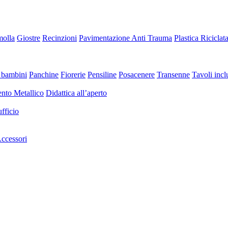
molla
Giostre
Recinzioni
Pavimentazione Anti Trauma
Plastica Riciclat
 bambini
Panchine
Fiorerie
Pensiline
Posacenere
Transenne
Tavoli inclu
nto Metallico
Didattica all’aperto
fficio
ccessori