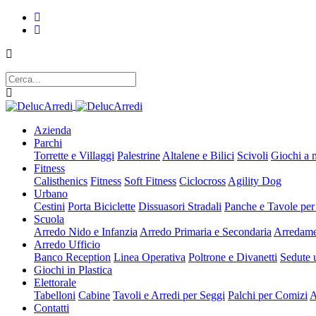
Azienda
Parchi
Torrette e Villaggi
Palestrine
Altalene e Bilici
Scivoli
Giochi a 
Fitness
Calisthenics
Fitness
Soft Fitness
Ciclocross
Agility Dog
Urbano
Cestini
Porta Biciclette
Dissuasori Stradali
Panche e Tavole per
Scuola
Arredo Nido e Infanzia
Arredo Primaria e Secondaria
Arredame
Arredo Ufficio
Banco Reception
Linea Operativa
Poltrone e Divanetti
Sedute u
Giochi in Plastica
Elettorale
Tabelloni
Cabine
Tavoli e Arredi per Seggi
Palchi per Comizi
A
Contatti