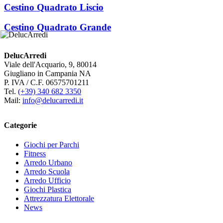
Cestino Quadrato Liscio
Cestino Quadrato Grande
DelucArredi
Viale dell'Acquario, 9, 80014
Giugliano in Campania NA
P. IVA / C.F. 06575701211
Tel.
(+39) 340 682 3350
Mail:
info@delucarredi.it
Categorie
Giochi per Parchi
Fitness
Arredo Urbano
Arredo Scuola
Arredo Ufficio
Giochi Plastica
Attrezzatura Elettorale
News