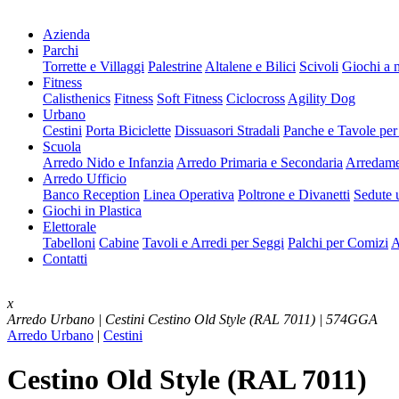
Azienda
Parchi
Torrette e Villaggi
Palestrine
Altalene e Bilici
Scivoli
Giochi a 
Fitness
Calisthenics
Fitness
Soft Fitness
Ciclocross
Agility Dog
Urbano
Cestini
Porta Biciclette
Dissuasori Stradali
Panche e Tavole per
Scuola
Arredo Nido e Infanzia
Arredo Primaria e Secondaria
Arredame
Arredo Ufficio
Banco Reception
Linea Operativa
Poltrone e Divanetti
Sedute u
Giochi in Plastica
Elettorale
Tabelloni
Cabine
Tavoli e Arredi per Seggi
Palchi per Comizi
A
Contatti
x
Arredo Urbano | Cestini
Cestino Old Style (RAL 7011) | 574GGA
Arredo Urbano
|
Cestini
Cestino Old Style (RAL 7011)