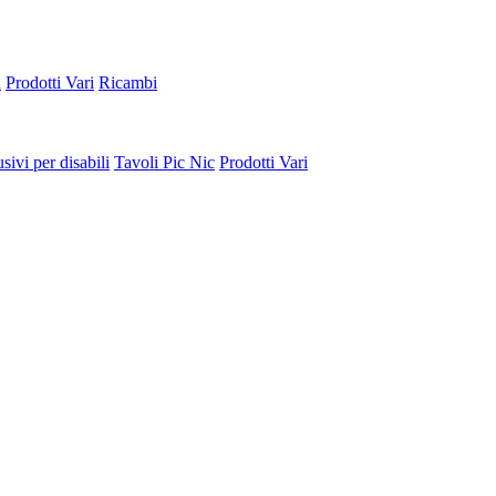
a
Prodotti Vari
Ricambi
sivi per disabili
Tavoli Pic Nic
Prodotti Vari