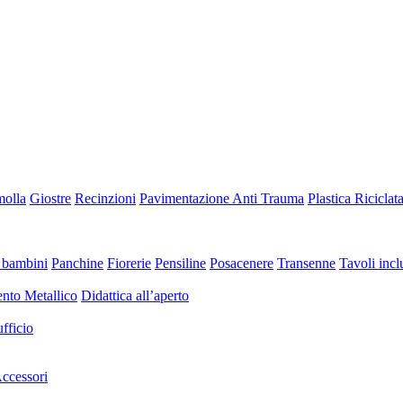
molla
Giostre
Recinzioni
Pavimentazione Anti Trauma
Plastica Riciclat
 bambini
Panchine
Fiorerie
Pensiline
Posacenere
Transenne
Tavoli inclu
nto Metallico
Didattica all’aperto
fficio
ccessori