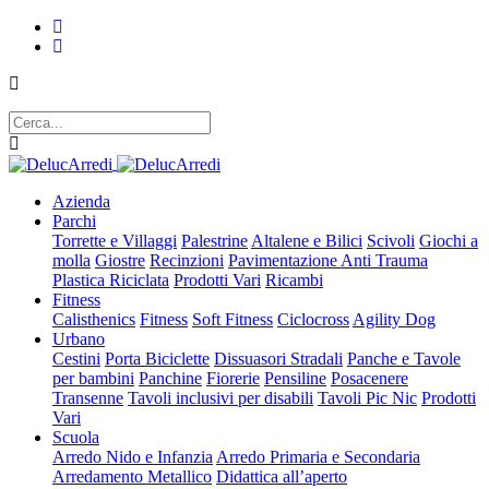
Azienda
Parchi
Torrette e Villaggi
Palestrine
Altalene e Bilici
Scivoli
Giochi a
molla
Giostre
Recinzioni
Pavimentazione Anti Trauma
Plastica Riciclata
Prodotti Vari
Ricambi
Fitness
Calisthenics
Fitness
Soft Fitness
Ciclocross
Agility Dog
Urbano
Cestini
Porta Biciclette
Dissuasori Stradali
Panche e Tavole
per bambini
Panchine
Fiorerie
Pensiline
Posacenere
Transenne
Tavoli inclusivi per disabili
Tavoli Pic Nic
Prodotti
Vari
Scuola
Arredo Nido e Infanzia
Arredo Primaria e Secondaria
Arredamento Metallico
Didattica all’aperto