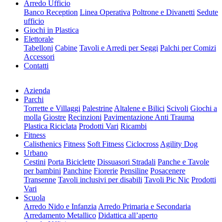
Arredo Ufficio
Banco Reception
Linea Operativa
Poltrone e Divanetti
Sedute
ufficio
Giochi in Plastica
Elettorale
Tabelloni
Cabine
Tavoli e Arredi per Seggi
Palchi per Comizi
Accessori
Contatti
Azienda
Parchi
Torrette e Villaggi
Palestrine
Altalene e Bilici
Scivoli
Giochi a
molla
Giostre
Recinzioni
Pavimentazione Anti Trauma
Plastica Riciclata
Prodotti Vari
Ricambi
Fitness
Calisthenics
Fitness
Soft Fitness
Ciclocross
Agility Dog
Urbano
Cestini
Porta Biciclette
Dissuasori Stradali
Panche e Tavole
per bambini
Panchine
Fiorerie
Pensiline
Posacenere
Transenne
Tavoli inclusivi per disabili
Tavoli Pic Nic
Prodotti
Vari
Scuola
Arredo Nido e Infanzia
Arredo Primaria e Secondaria
Arredamento Metallico
Didattica all’aperto