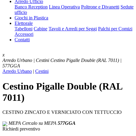
Arredo Ufficio
Banco Reception
Linea Operativa
Poltrone e Divanetti
Sedute
ufficio
Giochi in Plastica
Elettorale
Tabelloni
Cabine
Tavoli e Arredi per Seggi
Palchi per Comizi
Accessori
Contatti
x
Arredo Urbano | Cestini
Cestino Pigalle Double (RAL 7011) |
577GGA
Arredo Urbano
|
Cestini
Cestino Pigalle Double (RAL
7011)
CESTINO ZINCATO E VERNICIATO CON TETTUCCIO
MEPA
Cercalo su MEPA
577GGA
Richiedi preventivo