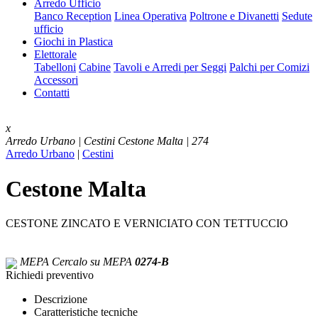
Arredo Ufficio
Banco Reception
Linea Operativa
Poltrone e Divanetti
Sedute
ufficio
Giochi in Plastica
Elettorale
Tabelloni
Cabine
Tavoli e Arredi per Seggi
Palchi per Comizi
Accessori
Contatti
x
Arredo Urbano | Cestini
Cestone Malta | 274
Arredo Urbano
|
Cestini
Cestone Malta
CESTONE ZINCATO E VERNICIATO CON TETTUCCIO
MEPA
Cercalo su MEPA
0274-B
Richiedi preventivo
Descrizione
Caratteristiche tecniche