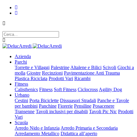
Azienda
Parchi
Torrette e Villaggi
Palestrine
Altalene e Bilici
Scivoli
Giochi a
molla
Giostre
Recinzioni
Pavimentazione Anti Trauma
Plastica Riciclata
Prodotti Vari
Ricambi
Fitness
Calisthenics
Fitness
Soft Fitness
Ciclocross
Agility Dog
Urbano
Cestini
Porta Biciclette
Dissuasori Stradali
Panche e Tavole
per bambini
Panchine
Fiorerie
Pensiline
Posacenere
Transenne
Tavoli inclusivi per disabili
Tavoli Pic Nic
Prodotti
Vari
Scuola
Arredo Nido e Infanzia
Arredo Primaria e Secondaria
Arredamento Metallico
Didattica all’aperto