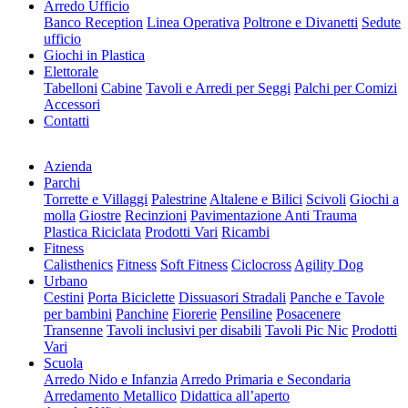
Arredo Ufficio
Banco Reception
Linea Operativa
Poltrone e Divanetti
Sedute
ufficio
Giochi in Plastica
Elettorale
Tabelloni
Cabine
Tavoli e Arredi per Seggi
Palchi per Comizi
Accessori
Contatti
Azienda
Parchi
Torrette e Villaggi
Palestrine
Altalene e Bilici
Scivoli
Giochi a
molla
Giostre
Recinzioni
Pavimentazione Anti Trauma
Plastica Riciclata
Prodotti Vari
Ricambi
Fitness
Calisthenics
Fitness
Soft Fitness
Ciclocross
Agility Dog
Urbano
Cestini
Porta Biciclette
Dissuasori Stradali
Panche e Tavole
per bambini
Panchine
Fiorerie
Pensiline
Posacenere
Transenne
Tavoli inclusivi per disabili
Tavoli Pic Nic
Prodotti
Vari
Scuola
Arredo Nido e Infanzia
Arredo Primaria e Secondaria
Arredamento Metallico
Didattica all’aperto