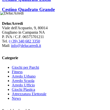
Cestino Quadrato Grande
DelucArredi
Viale dell'Acquario, 9, 80014
Giugliano in Campania NA
P. IVA / C.F. 06575701211
Tel.
(+39) 340 682 3350
Mail:
info@delucarredi.it
Categorie
Giochi per Parchi
Fitness
Arredo Urbano
Arredo Scuola
Arredo Ufficio
Giochi Plastica
Attrezzatura Elettorale
News