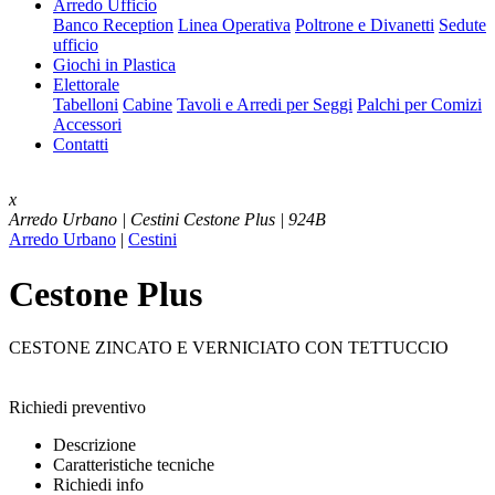
Arredo Ufficio
Banco Reception
Linea Operativa
Poltrone e Divanetti
Sedute
ufficio
Giochi in Plastica
Elettorale
Tabelloni
Cabine
Tavoli e Arredi per Seggi
Palchi per Comizi
Accessori
Contatti
x
Arredo Urbano | Cestini
Cestone Plus | 924B
Arredo Urbano
|
Cestini
Cestone Plus
CESTONE ZINCATO E VERNICIATO CON TETTUCCIO
Richiedi preventivo
Descrizione
Caratteristiche tecniche
Richiedi info