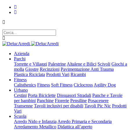
Azienda
Parchi
Torrette e Villaggi
Palestrine
Altalene e Bilici
Scivoli
Giochi a
molla
Giostre
Recinzioni
Pavimentazione Anti Trauma
Plastica Riciclata
Prodotti Vari
Ricambi
Fitness
Calisthenics
Fitness
Soft Fitness
Ciclocross
Agility Dog
Urbano
Cestini
Porta Biciclette
Dissuasori Stradali
Panche e Tavole
per bambini
Panchine
Fiorerie
Pensiline
Posacenere
Transenne
Tavoli inclusivi per disabili
Tavoli Pic Nic
Prodotti
Vari
Scuola
Arredo Nido e Infanzia
Arredo Primaria e Secondaria
Arredamento Metallico
Didattica all’aperto