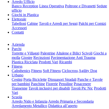
Arredo Ufficio
Banco Reception
Linea Operativa
Poltrone e Divanetti
Sedute
ufficio
Giochi in Plastica
Elettorale
Tabelloni
Cabine
Tavoli e Arredi per Seggi
Palchi per Comizi
Accessori
Contatti
Azienda
Parchi
Torrette e Villaggi
Palestrine
Altalene e Bilici
Scivoli
Giochi a
molla
Giostre
Recinzioni
Pavimentazione Anti Trauma
Plastica Riciclata
Prodotti Vari
Ricambi
Fitness
Calisthenics
Fitness
Soft Fitness
Ciclocross
Agility Dog
Urbano
Cestini
Porta Biciclette
Dissuasori Stradali
Panche e Tavole
per bambini
Panchine
Fiorerie
Pensiline
Posacenere
Transenne
Tavoli inclusivi per disabili
Tavoli Pic Nic
Prodotti
Vari
Scuola
Arredo Nido e Infanzia
Arredo Primaria e Secondaria
Arredamento Metallico
Didattica all’aperto