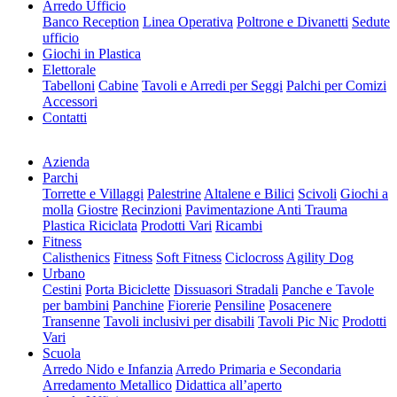
Arredo Ufficio
Banco Reception
Linea Operativa
Poltrone e Divanetti
Sedute
ufficio
Giochi in Plastica
Elettorale
Tabelloni
Cabine
Tavoli e Arredi per Seggi
Palchi per Comizi
Accessori
Contatti
Azienda
Parchi
Torrette e Villaggi
Palestrine
Altalene e Bilici
Scivoli
Giochi a
molla
Giostre
Recinzioni
Pavimentazione Anti Trauma
Plastica Riciclata
Prodotti Vari
Ricambi
Fitness
Calisthenics
Fitness
Soft Fitness
Ciclocross
Agility Dog
Urbano
Cestini
Porta Biciclette
Dissuasori Stradali
Panche e Tavole
per bambini
Panchine
Fiorerie
Pensiline
Posacenere
Transenne
Tavoli inclusivi per disabili
Tavoli Pic Nic
Prodotti
Vari
Scuola
Arredo Nido e Infanzia
Arredo Primaria e Secondaria
Arredamento Metallico
Didattica all’aperto