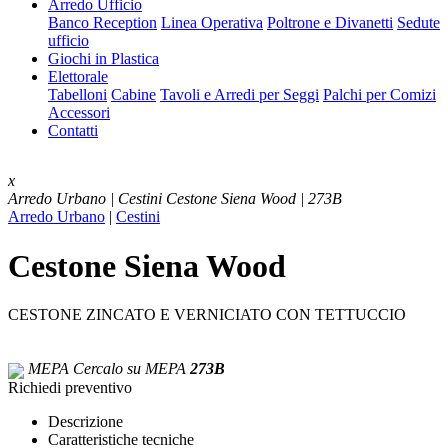
Arredo Ufficio
Banco Reception
Linea Operativa
Poltrone e Divanetti
Sedute
ufficio
Giochi in Plastica
Elettorale
Tabelloni
Cabine
Tavoli e Arredi per Seggi
Palchi per Comizi
Accessori
Contatti
x
Arredo Urbano | Cestini
Cestone Siena Wood | 273B
Arredo Urbano
|
Cestini
Cestone Siena Wood
CESTONE ZINCATO E VERNICIATO CON TETTUCCIO
MEPA
Cercalo su MEPA
273B
Richiedi preventivo
Descrizione
Caratteristiche tecniche