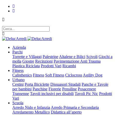
Azienda
Parchi
Torrette e Villaggi
Palestrine
Altalene e Bilici
Scivoli
Giochi a
molla
Giostre
Recinzioni
Pavimentazione Anti Trauma
Plastica Riciclata
Prodotti Vari
Ricambi
Fitness
Calisthenics
Fitness
Soft Fitness
Ciclocross
Agility Dog
Urbano
Cestini
Porta Biciclette
Dissuasori Stradali
Panche e Tavole
per bambini
Panchine
Fiorerie
Pensiline
Posacenere
Transenne
Tavoli inclusivi per disabili
Tavoli Pic Nic
Prodotti
Vari
Scuola
Arredo Nido e Infanzia
Arredo Primaria e Secondaria
Arredamento Metallico
Didattica all’aperto