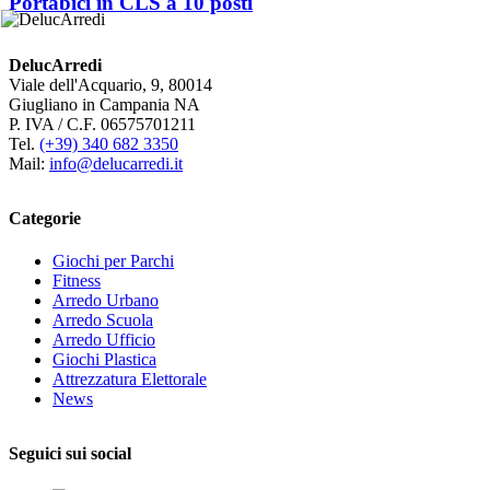
Portabici in CLS a 10 posti
DelucArredi
Viale dell'Acquario, 9, 80014
Giugliano in Campania NA
P. IVA / C.F. 06575701211
Tel.
(+39) 340 682 3350
Mail:
info@delucarredi.it
Categorie
Giochi per Parchi
Fitness
Arredo Urbano
Arredo Scuola
Arredo Ufficio
Giochi Plastica
Attrezzatura Elettorale
News
Seguici sui social