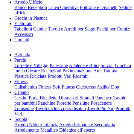
Arredo Ufficio
Banco Reception
Linea Operativa
Poltrone e Divanetti
Sedute
ufficio
Giochi in Plastica
Elettorale
Tabelloni
Cabine
Tavoli e Arredi per Seggi
Palchi per Comizi
Accessori
Contatti
Azienda
Parchi
Torrette e Villaggi
Palestrine
Altalene e Bilici
Scivoli
Giochi a
molla
Giostre
Recinzioni
Pavimentazione Anti Trauma
Plastica Riciclata
Prodotti Vari
Ricambi
Fitness
Calisthenics
Fitness
Soft Fitness
Ciclocross
Agility Dog
Urbano
Cestini
Porta Biciclette
Dissuasori Stradali
Panche e Tavole
per bambini
Panchine
Fiorerie
Pensiline
Posacenere
Transenne
Tavoli inclusivi per disabili
Tavoli Pic Nic
Prodotti
Vari
Scuola
Arredo Nido e Infanzia
Arredo Primaria e Secondaria
Arredamento Metallico
Didattica all’aperto