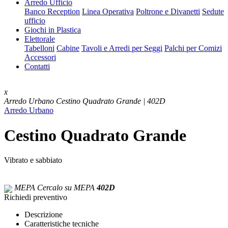
Arredo Ufficio
Banco Reception
Linea Operativa
Poltrone e Divanetti
Sedute
ufficio
Giochi in Plastica
Elettorale
Tabelloni
Cabine
Tavoli e Arredi per Seggi
Palchi per Comizi
Accessori
Contatti
x
Arredo Urbano
Cestino Quadrato Grande | 402D
Arredo Urbano
Cestino Quadrato Grande
Vibrato e sabbiato
MEPA
Cercalo su MEPA
402D
Richiedi preventivo
Descrizione
Caratteristiche tecniche