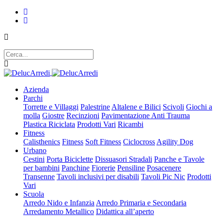
Azienda
Parchi
Torrette e Villaggi
Palestrine
Altalene e Bilici
Scivoli
Giochi a
molla
Giostre
Recinzioni
Pavimentazione Anti Trauma
Plastica Riciclata
Prodotti Vari
Ricambi
Fitness
Calisthenics
Fitness
Soft Fitness
Ciclocross
Agility Dog
Urbano
Cestini
Porta Biciclette
Dissuasori Stradali
Panche e Tavole
per bambini
Panchine
Fiorerie
Pensiline
Posacenere
Transenne
Tavoli inclusivi per disabili
Tavoli Pic Nic
Prodotti
Vari
Scuola
Arredo Nido e Infanzia
Arredo Primaria e Secondaria
Arredamento Metallico
Didattica all’aperto