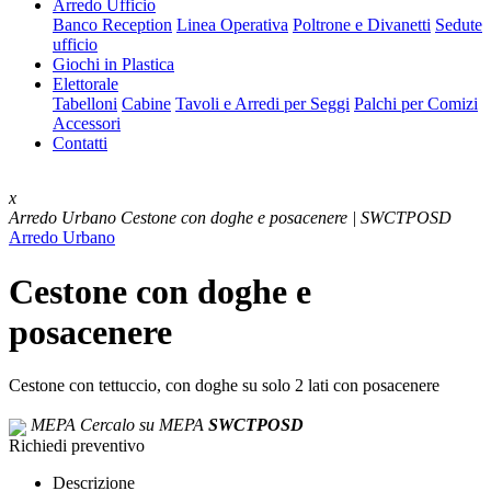
Arredo Ufficio
Banco Reception
Linea Operativa
Poltrone e Divanetti
Sedute
ufficio
Giochi in Plastica
Elettorale
Tabelloni
Cabine
Tavoli e Arredi per Seggi
Palchi per Comizi
Accessori
Contatti
x
Arredo Urbano
Cestone con doghe e posacenere | SWCTPOSD
Arredo Urbano
Cestone con doghe e
posacenere
Cestone con tettuccio, con doghe su solo 2 lati con posacenere
MEPA
Cercalo su MEPA
SWCTPOSD
Richiedi preventivo
Descrizione