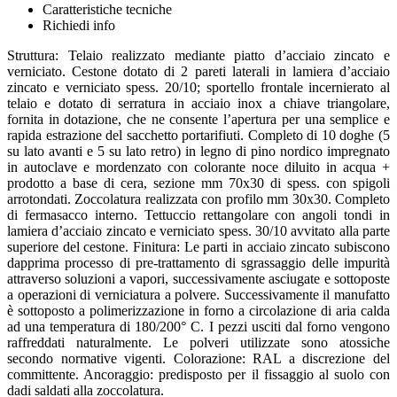
Caratteristiche tecniche
Richiedi info
Struttura: Telaio realizzato mediante piatto d’acciaio zincato e
verniciato. Cestone dotato di 2 pareti laterali in lamiera d’acciaio
zincato e verniciato spess. 20/10; sportello frontale incernierato al
telaio e dotato di serratura in acciaio inox a chiave triangolare,
fornita in dotazione, che ne consente l’apertura per una semplice e
rapida estrazione del sacchetto portarifiuti. Completo di 10 doghe (5
su lato avanti e 5 su lato retro) in legno di pino nordico impregnato
in autoclave e mordenzato con colorante noce diluito in acqua +
prodotto a base di cera, sezione mm 70x30 di spess. con spigoli
arrotondati. Zoccolatura realizzata con profilo mm 30x30. Completo
di fermasacco interno. Tettuccio rettangolare con angoli tondi in
lamiera d’acciaio zincato e verniciato spess. 30/10 avvitato alla parte
superiore del cestone. Finitura: Le parti in acciaio zincato subiscono
dapprima processo di pre-trattamento di sgrassaggio delle impurità
attraverso soluzioni a vapori, successivamente asciugate e sottoposte
a operazioni di verniciatura a polvere. Successivamente il manufatto
è sottoposto a polimerizzazione in forno a circolazione di aria calda
ad una temperatura di 180/200° C. I pezzi usciti dal forno vengono
raffreddati naturalmente. Le polveri utilizzate sono atossiche
secondo normative vigenti. Colorazione: RAL a discrezione del
committente. Ancoraggio: predisposto per il fissaggio al suolo con
dadi saldati alla zoccolatura.