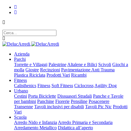
Azienda
Parchi
Torrette e Villaggi
Palestrine
Altalene e Bilici
Scivoli
Giochi a
molla
Giostre
Recinzioni
Pavimentazione Anti Trauma
Plastica Riciclata
Prodotti Vari
Ricambi
Fitness
Calisthenics
Fitness
Soft Fitness
Ciclocross
Agility Dog
Urbano
Cestini
Porta Biciclette
Dissuasori Stradali
Panche e Tavole
per bambini
Panchine
Fiorerie
Pensiline
Posacenere
Transenne
Tavoli inclusivi per disabili
Tavoli Pic Nic
Prodotti
Vari
Scuola
Arredo Nido e Infanzia
Arredo Primaria e Secondaria
Arredamento Metallico
Didattica all’aperto