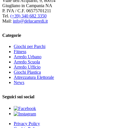
Viale dell'Acquario, 9, 80014
Giugliano in Campania NA
P. IVA / C.F. 06575701211
Tel.
(+39) 340 682 3350
Mail:
info@delucarredi.it
Categorie
Giochi per Parchi
Fitness
Arredo Urbano
Arredo Scuola
Arredo Ufficio
Giochi Plastica
Attrezzatura Elettorale
News
Seguici sui social
Privacy Policy