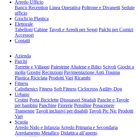
Arredo Ufficio
Banco Reception
Linea Operativa
Poltrone e Divanetti
Sedute
ufficio
Giochi in Plastica
Elettorale
Tabelloni
Cabine
Tavoli e Arredi per Seggi
Palchi per Comizi
Accessori
Contatti
Azienda
Parchi
Torrette e Villaggi
Palestrine
Altalene e Bilici
Scivoli
Giochi a
molla
Giostre
Recinzioni
Pavimentazione Anti Trauma
Plastica Riciclata
Prodotti Vari
Ricambi
Fitness
Calisthenics
Fitness
Soft Fitness
Ciclocross
Agility Dog
Urbano
Cestini
Porta Biciclette
Dissuasori Stradali
Panche e Tavole
per bambini
Panchine
Fiorerie
Pensiline
Posacenere
Transenne
Tavoli inclusivi per disabili
Tavoli Pic Nic
Prodotti
Vari
Scuola
Arredo Nido e Infanzia
Arredo Primaria e Secondaria
Arredamento Metallico
Didattica all’aperto