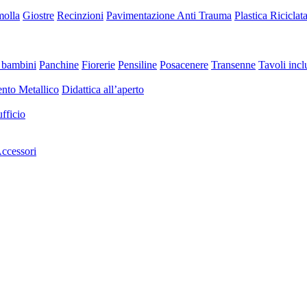
molla
Giostre
Recinzioni
Pavimentazione Anti Trauma
Plastica Riciclat
 bambini
Panchine
Fiorerie
Pensiline
Posacenere
Transenne
Tavoli inclu
nto Metallico
Didattica all’aperto
fficio
ccessori