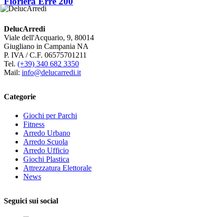
Fioriera Erre 200
DelucArredi
Viale dell'Acquario, 9, 80014
Giugliano in Campania NA
P. IVA / C.F. 06575701211
Tel.
(+39) 340 682 3350
Mail:
info@delucarredi.it
Categorie
Giochi per Parchi
Fitness
Arredo Urbano
Arredo Scuola
Arredo Ufficio
Giochi Plastica
Attrezzatura Elettorale
News
Seguici sui social