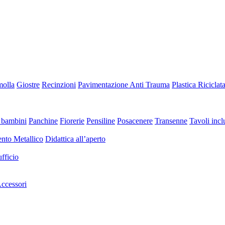
molla
Giostre
Recinzioni
Pavimentazione Anti Trauma
Plastica Riciclat
 bambini
Panchine
Fiorerie
Pensiline
Posacenere
Transenne
Tavoli inclu
nto Metallico
Didattica all’aperto
fficio
ccessori