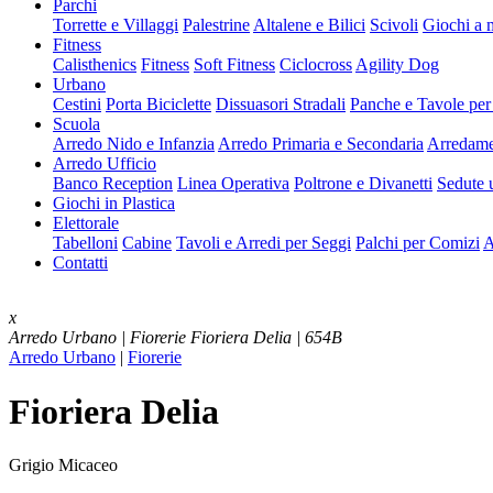
Parchi
Torrette e Villaggi
Palestrine
Altalene e Bilici
Scivoli
Giochi a 
Fitness
Calisthenics
Fitness
Soft Fitness
Ciclocross
Agility Dog
Urbano
Cestini
Porta Biciclette
Dissuasori Stradali
Panche e Tavole per
Scuola
Arredo Nido e Infanzia
Arredo Primaria e Secondaria
Arredame
Arredo Ufficio
Banco Reception
Linea Operativa
Poltrone e Divanetti
Sedute u
Giochi in Plastica
Elettorale
Tabelloni
Cabine
Tavoli e Arredi per Seggi
Palchi per Comizi
A
Contatti
x
Arredo Urbano | Fiorerie
Fioriera Delia | 654B
Arredo Urbano
|
Fiorerie
Fioriera Delia
Grigio Micaceo