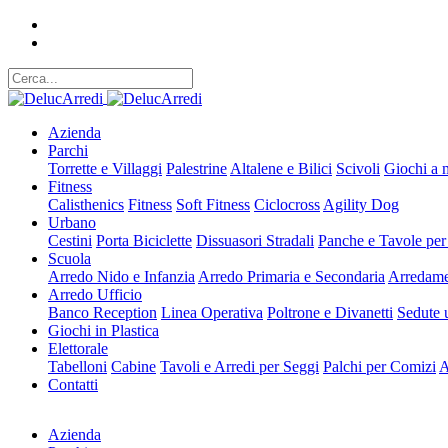
Azienda
Parchi
Torrette e Villaggi
Palestrine
Altalene e Bilici
Scivoli
Giochi a 
Fitness
Calisthenics
Fitness
Soft Fitness
Ciclocross
Agility Dog
Urbano
Cestini
Porta Biciclette
Dissuasori Stradali
Panche e Tavole per
Scuola
Arredo Nido e Infanzia
Arredo Primaria e Secondaria
Arredame
Arredo Ufficio
Banco Reception
Linea Operativa
Poltrone e Divanetti
Sedute u
Giochi in Plastica
Elettorale
Tabelloni
Cabine
Tavoli e Arredi per Seggi
Palchi per Comizi
A
Contatti
Azienda