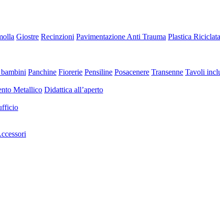
molla
Giostre
Recinzioni
Pavimentazione Anti Trauma
Plastica Riciclat
 bambini
Panchine
Fiorerie
Pensiline
Posacenere
Transenne
Tavoli inclu
nto Metallico
Didattica all’aperto
fficio
ccessori