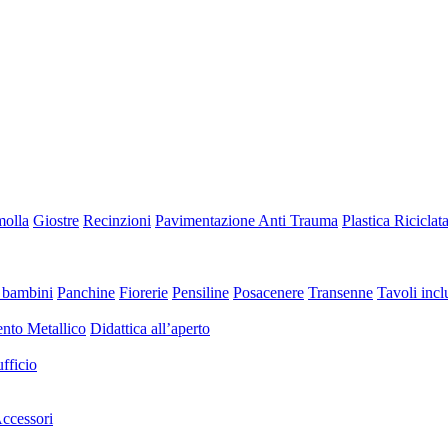
molla
Giostre
Recinzioni
Pavimentazione Anti Trauma
Plastica Riciclat
 bambini
Panchine
Fiorerie
Pensiline
Posacenere
Transenne
Tavoli inclu
nto Metallico
Didattica all’aperto
fficio
ccessori