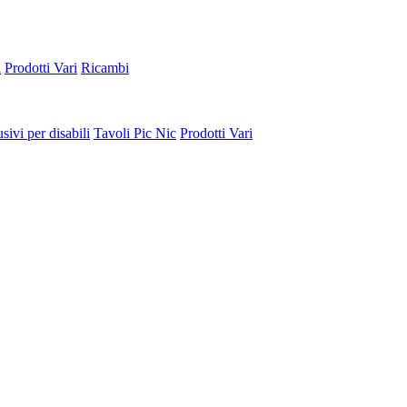
a
Prodotti Vari
Ricambi
sivi per disabili
Tavoli Pic Nic
Prodotti Vari