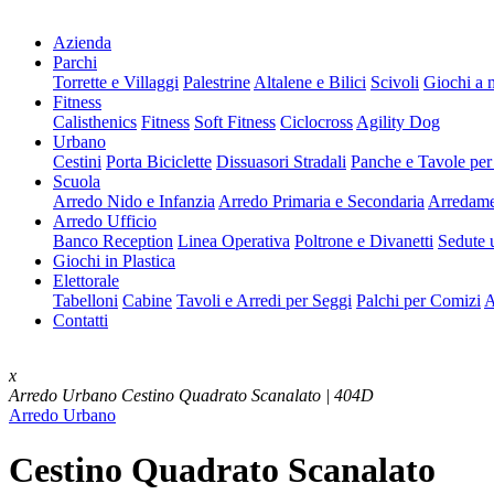
Azienda
Parchi
Torrette e Villaggi
Palestrine
Altalene e Bilici
Scivoli
Giochi a 
Fitness
Calisthenics
Fitness
Soft Fitness
Ciclocross
Agility Dog
Urbano
Cestini
Porta Biciclette
Dissuasori Stradali
Panche e Tavole per
Scuola
Arredo Nido e Infanzia
Arredo Primaria e Secondaria
Arredame
Arredo Ufficio
Banco Reception
Linea Operativa
Poltrone e Divanetti
Sedute u
Giochi in Plastica
Elettorale
Tabelloni
Cabine
Tavoli e Arredi per Seggi
Palchi per Comizi
A
Contatti
x
Arredo Urbano
Cestino Quadrato Scanalato | 404D
Arredo Urbano
Cestino Quadrato Scanalato