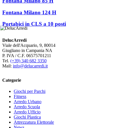
Fontana Milano 85 H
Fontana Milano 124 H
Portabici in CLS a 10 posti
DelucArredi
Viale dell'Acquario, 9, 80014
Giugliano in Campania NA
P. IVA / C.F. 06575701211
Tel.
(+39) 340 682 3350
Mail:
info@delucarredi.it
Categorie
Giochi per Parchi
Fitness
Arredo Urbano
Arredo Scuola
Arredo Ufficio
Giochi Plastica
Attrezzatura Elettorale
News