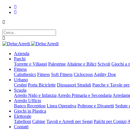
Azienda
Parchi
Torrette e Villaggi
Palestrine
Altalene e Bilici
Scivoli
Giochi a 
Fitness
Calisthenics
Fitness
Soft Fitness
Ciclocross
Agility Dog
Urbano
Cestini
Porta Biciclette
Dissuasori Stradali
Panche e Tavole per
Scuola
Arredo Nido e Infanzia
Arredo Primaria e Secondaria
Arredame
Arredo Ufficio
Banco Reception
Linea Operativa
Poltrone e Divanetti
Sedute u
Giochi in Plastica
Elettorale
Tabelloni
Cabine
Tavoli e Arredi per Seggi
Palchi per Comizi
A
Contatti