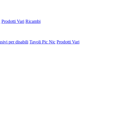
a
Prodotti Vari
Ricambi
sivi per disabili
Tavoli Pic Nic
Prodotti Vari