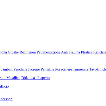
molla
Giostre
Recinzioni
Pavimentazione Anti Trauma
Plastica Riciclat
 bambini
Panchine
Fiorerie
Pensiline
Posacenere
Transenne
Tavoli inclu
nto Metallico
Didattica all’aperto
fficio
ccessori