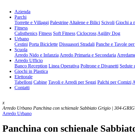
Azienda
Parchi
Torrette e Villaggi
Palestrine
Altalene e Bilici
Scivoli
Giochi a 
Fitness
Calisthenics
Fitness
Soft Fitness
Ciclocross
Agility Dog
Urbano
Cestini
Porta Biciclette
Dissuasori Stradali
Panche e Tavole per
Scuola
Arredo Nido e Infanzia
Arredo Primaria e Secondaria
Arredame
Arredo Ufficio
Banco Reception
Linea Operativa
Poltrone e Divanetti
Sedute u
Giochi in Plastica
Elettorale
Tabelloni
Cabine
Tavoli e Arredi per Seggi
Palchi per Comizi
A
Contatti
x
Arredo Urbano
Panchina con schienale Sabbiato Grigio | 304-GRIG
Arredo Urbano
Panchina con schienale Sabbiat