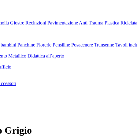
molla
Giostre
Recinzioni
Pavimentazione Anti Trauma
Plastica Riciclat
 bambini
Panchine
Fiorerie
Pensiline
Posacenere
Transenne
Tavoli inclu
nto Metallico
Didattica all’aperto
fficio
ccessori
o Grigio