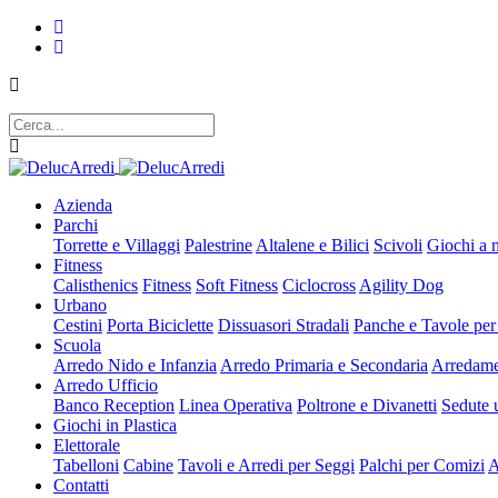
Azienda
Parchi
Torrette e Villaggi
Palestrine
Altalene e Bilici
Scivoli
Giochi a 
Fitness
Calisthenics
Fitness
Soft Fitness
Ciclocross
Agility Dog
Urbano
Cestini
Porta Biciclette
Dissuasori Stradali
Panche e Tavole per
Scuola
Arredo Nido e Infanzia
Arredo Primaria e Secondaria
Arredame
Arredo Ufficio
Banco Reception
Linea Operativa
Poltrone e Divanetti
Sedute u
Giochi in Plastica
Elettorale
Tabelloni
Cabine
Tavoli e Arredi per Seggi
Palchi per Comizi
A
Contatti