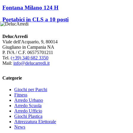
Fontana Milano 124 H
Portabici in CLS a 10 posti
DelucArredi
Viale dell'Acquario, 9, 80014
Giugliano in Campania NA
P. IVA / C.F. 06575701211
Tel.
(+39) 340 682 3350
Mail:
info@delucarredi.it
Categorie
Giochi per Parchi
Fitness
Arredo Urbano
Arredo Scuola
Arredo Ufficio
Giochi Plastica
Attrezzatura Elettorale
News