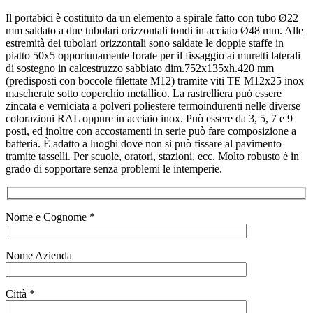
Il portabici è costituito da un elemento a spirale fatto con tubo Ø22
mm saldato a due tubolari orizzontali tondi in acciaio Ø48 mm. Alle
estremità dei tubolari orizzontali sono saldate le doppie staffe in
piatto 50x5 opportunamente forate per il fissaggio ai muretti laterali
di sostegno in calcestruzzo sabbiato dim.752x135xh.420 mm
(predisposti con boccole filettate M12) tramite viti TE M12x25 inox
mascherate sotto coperchio metallico. La rastrelliera può essere
zincata e verniciata a polveri poliestere termoindurenti nelle diverse
colorazioni RAL oppure in acciaio inox. Può essere da 3, 5, 7 e 9
posti, ed inoltre con accostamenti in serie può fare composizione a
batteria. È adatto a luoghi dove non si può fissare al pavimento
tramite tasselli. Per scuole, oratori, stazioni, ecc. Molto robusto è in
grado di sopportare senza problemi le intemperie.
Nome e Cognome *
Nome Azienda
Città *