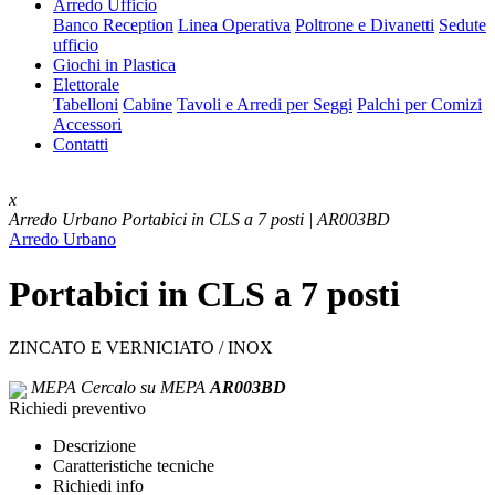
Arredo Ufficio
Banco Reception
Linea Operativa
Poltrone e Divanetti
Sedute
ufficio
Giochi in Plastica
Elettorale
Tabelloni
Cabine
Tavoli e Arredi per Seggi
Palchi per Comizi
Accessori
Contatti
x
Arredo Urbano
Portabici in CLS a 7 posti | AR003BD
Arredo Urbano
Portabici in CLS a 7 posti
ZINCATO E VERNICIATO / INOX
MEPA
Cercalo su MEPA
AR003BD
Richiedi preventivo
Descrizione
Caratteristiche tecniche
Richiedi info