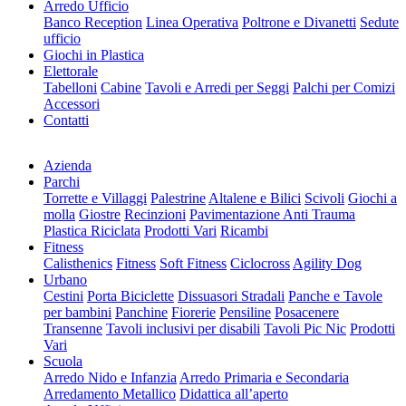
Arredo Ufficio
Banco Reception
Linea Operativa
Poltrone e Divanetti
Sedute
ufficio
Giochi in Plastica
Elettorale
Tabelloni
Cabine
Tavoli e Arredi per Seggi
Palchi per Comizi
Accessori
Contatti
Azienda
Parchi
Torrette e Villaggi
Palestrine
Altalene e Bilici
Scivoli
Giochi a
molla
Giostre
Recinzioni
Pavimentazione Anti Trauma
Plastica Riciclata
Prodotti Vari
Ricambi
Fitness
Calisthenics
Fitness
Soft Fitness
Ciclocross
Agility Dog
Urbano
Cestini
Porta Biciclette
Dissuasori Stradali
Panche e Tavole
per bambini
Panchine
Fiorerie
Pensiline
Posacenere
Transenne
Tavoli inclusivi per disabili
Tavoli Pic Nic
Prodotti
Vari
Scuola
Arredo Nido e Infanzia
Arredo Primaria e Secondaria
Arredamento Metallico
Didattica all’aperto