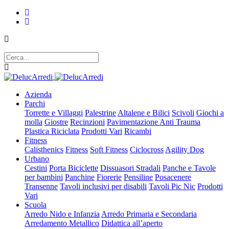
Azienda
Parchi
Torrette e Villaggi
Palestrine
Altalene e Bilici
Scivoli
Giochi a
molla
Giostre
Recinzioni
Pavimentazione Anti Trauma
Plastica Riciclata
Prodotti Vari
Ricambi
Fitness
Calisthenics
Fitness
Soft Fitness
Ciclocross
Agility Dog
Urbano
Cestini
Porta Biciclette
Dissuasori Stradali
Panche e Tavole
per bambini
Panchine
Fiorerie
Pensiline
Posacenere
Transenne
Tavoli inclusivi per disabili
Tavoli Pic Nic
Prodotti
Vari
Scuola
Arredo Nido e Infanzia
Arredo Primaria e Secondaria
Arredamento Metallico
Didattica all’aperto