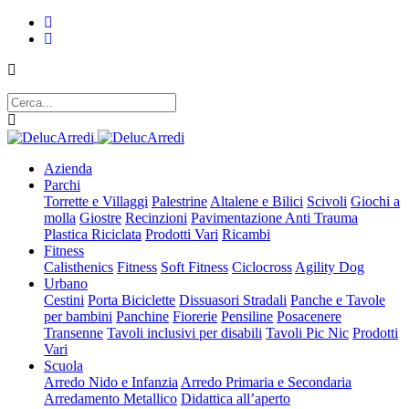
Azienda
Parchi
Torrette e Villaggi
Palestrine
Altalene e Bilici
Scivoli
Giochi a
molla
Giostre
Recinzioni
Pavimentazione Anti Trauma
Plastica Riciclata
Prodotti Vari
Ricambi
Fitness
Calisthenics
Fitness
Soft Fitness
Ciclocross
Agility Dog
Urbano
Cestini
Porta Biciclette
Dissuasori Stradali
Panche e Tavole
per bambini
Panchine
Fiorerie
Pensiline
Posacenere
Transenne
Tavoli inclusivi per disabili
Tavoli Pic Nic
Prodotti
Vari
Scuola
Arredo Nido e Infanzia
Arredo Primaria e Secondaria
Arredamento Metallico
Didattica all’aperto