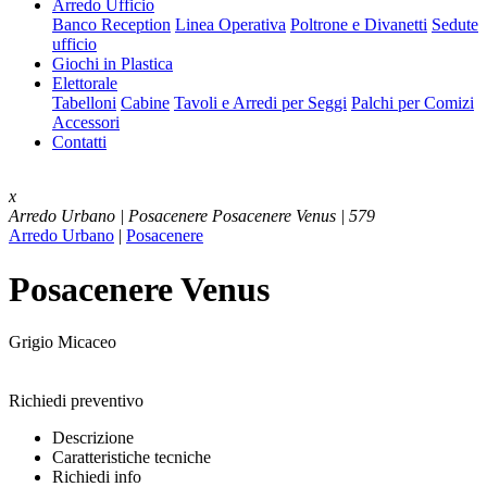
Arredo Ufficio
Banco Reception
Linea Operativa
Poltrone e Divanetti
Sedute
ufficio
Giochi in Plastica
Elettorale
Tabelloni
Cabine
Tavoli e Arredi per Seggi
Palchi per Comizi
Accessori
Contatti
x
Arredo Urbano | Posacenere
Posacenere Venus | 579
Arredo Urbano
|
Posacenere
Posacenere Venus
Grigio Micaceo
Richiedi preventivo
Descrizione
Caratteristiche tecniche
Richiedi info