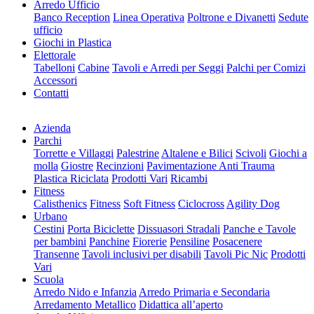
Arredo Ufficio
Banco Reception
Linea Operativa
Poltrone e Divanetti
Sedute
ufficio
Giochi in Plastica
Elettorale
Tabelloni
Cabine
Tavoli e Arredi per Seggi
Palchi per Comizi
Accessori
Contatti
Azienda
Parchi
Torrette e Villaggi
Palestrine
Altalene e Bilici
Scivoli
Giochi a
molla
Giostre
Recinzioni
Pavimentazione Anti Trauma
Plastica Riciclata
Prodotti Vari
Ricambi
Fitness
Calisthenics
Fitness
Soft Fitness
Ciclocross
Agility Dog
Urbano
Cestini
Porta Biciclette
Dissuasori Stradali
Panche e Tavole
per bambini
Panchine
Fiorerie
Pensiline
Posacenere
Transenne
Tavoli inclusivi per disabili
Tavoli Pic Nic
Prodotti
Vari
Scuola
Arredo Nido e Infanzia
Arredo Primaria e Secondaria
Arredamento Metallico
Didattica all’aperto