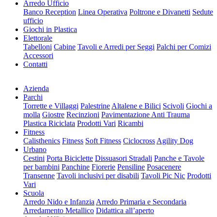
Arredo Ufficio
Banco Reception
Linea Operativa
Poltrone e Divanetti
Sedute
ufficio
Giochi in Plastica
Elettorale
Tabelloni
Cabine
Tavoli e Arredi per Seggi
Palchi per Comizi
Accessori
Contatti
Azienda
Parchi
Torrette e Villaggi
Palestrine
Altalene e Bilici
Scivoli
Giochi a
molla
Giostre
Recinzioni
Pavimentazione Anti Trauma
Plastica Riciclata
Prodotti Vari
Ricambi
Fitness
Calisthenics
Fitness
Soft Fitness
Ciclocross
Agility Dog
Urbano
Cestini
Porta Biciclette
Dissuasori Stradali
Panche e Tavole
per bambini
Panchine
Fiorerie
Pensiline
Posacenere
Transenne
Tavoli inclusivi per disabili
Tavoli Pic Nic
Prodotti
Vari
Scuola
Arredo Nido e Infanzia
Arredo Primaria e Secondaria
Arredamento Metallico
Didattica all’aperto