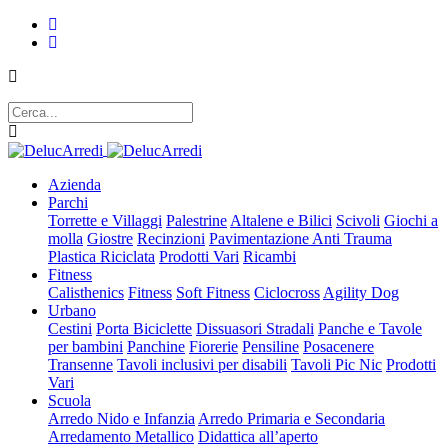
Azienda
Parchi
Torrette e Villaggi
Palestrine
Altalene e Bilici
Scivoli
Giochi a
molla
Giostre
Recinzioni
Pavimentazione Anti Trauma
Plastica Riciclata
Prodotti Vari
Ricambi
Fitness
Calisthenics
Fitness
Soft Fitness
Ciclocross
Agility Dog
Urbano
Cestini
Porta Biciclette
Dissuasori Stradali
Panche e Tavole
per bambini
Panchine
Fiorerie
Pensiline
Posacenere
Transenne
Tavoli inclusivi per disabili
Tavoli Pic Nic
Prodotti
Vari
Scuola
Arredo Nido e Infanzia
Arredo Primaria e Secondaria
Arredamento Metallico
Didattica all’aperto