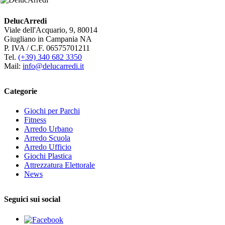
DelucArredi
Viale dell'Acquario, 9, 80014
Giugliano in Campania NA
P. IVA / C.F. 06575701211
Tel.
(+39) 340 682 3350
Mail:
info@delucarredi.it
Categorie
Giochi per Parchi
Fitness
Arredo Urbano
Arredo Scuola
Arredo Ufficio
Giochi Plastica
Attrezzatura Elettorale
News
Seguici sui social