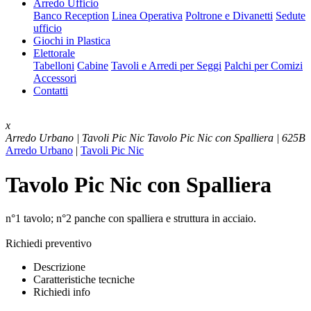
Arredo Ufficio
Banco Reception
Linea Operativa
Poltrone e Divanetti
Sedute
ufficio
Giochi in Plastica
Elettorale
Tabelloni
Cabine
Tavoli e Arredi per Seggi
Palchi per Comizi
Accessori
Contatti
x
Arredo Urbano | Tavoli Pic Nic
Tavolo Pic Nic con Spalliera | 625B
Arredo Urbano
|
Tavoli Pic Nic
Tavolo Pic Nic con Spalliera
n°1 tavolo; n°2 panche con spalliera e struttura in acciaio.
Richiedi preventivo
Descrizione
Caratteristiche tecniche
Richiedi info