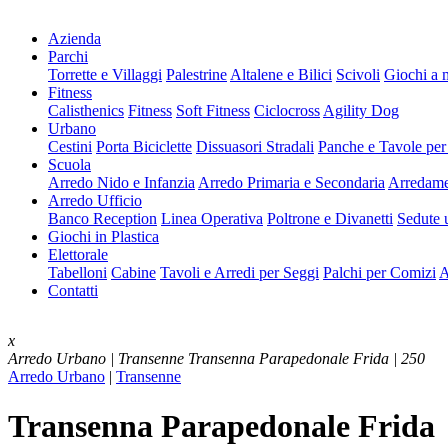
Azienda
Parchi
Torrette e Villaggi
Palestrine
Altalene e Bilici
Scivoli
Giochi a 
Fitness
Calisthenics
Fitness
Soft Fitness
Ciclocross
Agility Dog
Urbano
Cestini
Porta Biciclette
Dissuasori Stradali
Panche e Tavole per
Scuola
Arredo Nido e Infanzia
Arredo Primaria e Secondaria
Arredame
Arredo Ufficio
Banco Reception
Linea Operativa
Poltrone e Divanetti
Sedute u
Giochi in Plastica
Elettorale
Tabelloni
Cabine
Tavoli e Arredi per Seggi
Palchi per Comizi
A
Contatti
x
Arredo Urbano | Transenne
Transenna Parapedonale Frida | 250
Arredo Urbano
|
Transenne
Transenna Parapedonale Frida