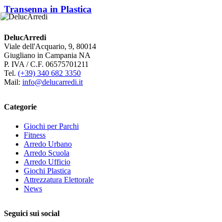
Transenna in Plastica
DelucArredi
Viale dell'Acquario, 9, 80014
Giugliano in Campania NA
P. IVA / C.F. 06575701211
Tel.
(+39) 340 682 3350
Mail:
info@delucarredi.it
Categorie
Giochi per Parchi
Fitness
Arredo Urbano
Arredo Scuola
Arredo Ufficio
Giochi Plastica
Attrezzatura Elettorale
News
Seguici sui social