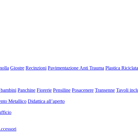
molla
Giostre
Recinzioni
Pavimentazione Anti Trauma
Plastica Riciclat
 bambini
Panchine
Fiorerie
Pensiline
Posacenere
Transenne
Tavoli inclu
nto Metallico
Didattica all’aperto
fficio
ccessori