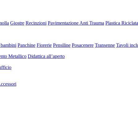
molla
Giostre
Recinzioni
Pavimentazione Anti Trauma
Plastica Riciclat
 bambini
Panchine
Fiorerie
Pensiline
Posacenere
Transenne
Tavoli inclu
nto Metallico
Didattica all’aperto
fficio
ccessori