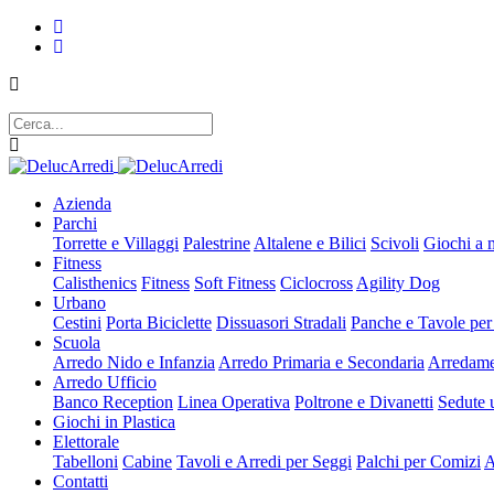
Azienda
Parchi
Torrette e Villaggi
Palestrine
Altalene e Bilici
Scivoli
Giochi a 
Fitness
Calisthenics
Fitness
Soft Fitness
Ciclocross
Agility Dog
Urbano
Cestini
Porta Biciclette
Dissuasori Stradali
Panche e Tavole per
Scuola
Arredo Nido e Infanzia
Arredo Primaria e Secondaria
Arredame
Arredo Ufficio
Banco Reception
Linea Operativa
Poltrone e Divanetti
Sedute u
Giochi in Plastica
Elettorale
Tabelloni
Cabine
Tavoli e Arredi per Seggi
Palchi per Comizi
A
Contatti