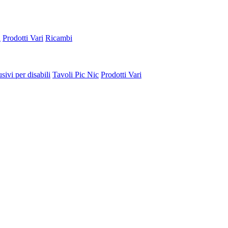
a
Prodotti Vari
Ricambi
sivi per disabili
Tavoli Pic Nic
Prodotti Vari