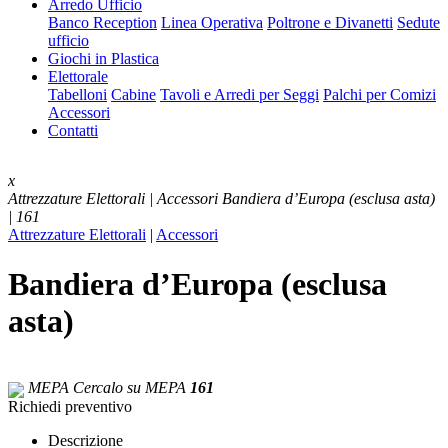
Arredo Ufficio
Banco Reception
Linea Operativa
Poltrone e Divanetti
Sedute
ufficio
Giochi in Plastica
Elettorale
Tabelloni
Cabine
Tavoli e Arredi per Seggi
Palchi per Comizi
Accessori
Contatti
x
Attrezzature Elettorali | Accessori
Bandiera d’Europa (esclusa asta)
| 161
Attrezzature Elettorali
|
Accessori
Bandiera d’Europa (esclusa
asta)
MEPA
Cercalo su MEPA
161
Richiedi preventivo
Descrizione