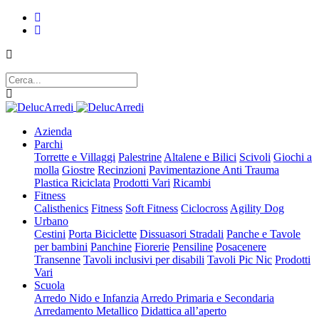
Azienda
Parchi
Torrette e Villaggi
Palestrine
Altalene e Bilici
Scivoli
Giochi a
molla
Giostre
Recinzioni
Pavimentazione Anti Trauma
Plastica Riciclata
Prodotti Vari
Ricambi
Fitness
Calisthenics
Fitness
Soft Fitness
Ciclocross
Agility Dog
Urbano
Cestini
Porta Biciclette
Dissuasori Stradali
Panche e Tavole
per bambini
Panchine
Fiorerie
Pensiline
Posacenere
Transenne
Tavoli inclusivi per disabili
Tavoli Pic Nic
Prodotti
Vari
Scuola
Arredo Nido e Infanzia
Arredo Primaria e Secondaria
Arredamento Metallico
Didattica all’aperto