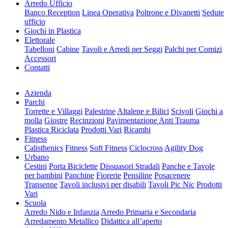
Arredo Ufficio
Banco Reception
Linea Operativa
Poltrone e Divanetti
Sedute
ufficio
Giochi in Plastica
Elettorale
Tabelloni
Cabine
Tavoli e Arredi per Seggi
Palchi per Comizi
Accessori
Contatti
Azienda
Parchi
Torrette e Villaggi
Palestrine
Altalene e Bilici
Scivoli
Giochi a
molla
Giostre
Recinzioni
Pavimentazione Anti Trauma
Plastica Riciclata
Prodotti Vari
Ricambi
Fitness
Calisthenics
Fitness
Soft Fitness
Ciclocross
Agility Dog
Urbano
Cestini
Porta Biciclette
Dissuasori Stradali
Panche e Tavole
per bambini
Panchine
Fiorerie
Pensiline
Posacenere
Transenne
Tavoli inclusivi per disabili
Tavoli Pic Nic
Prodotti
Vari
Scuola
Arredo Nido e Infanzia
Arredo Primaria e Secondaria
Arredamento Metallico
Didattica all’aperto