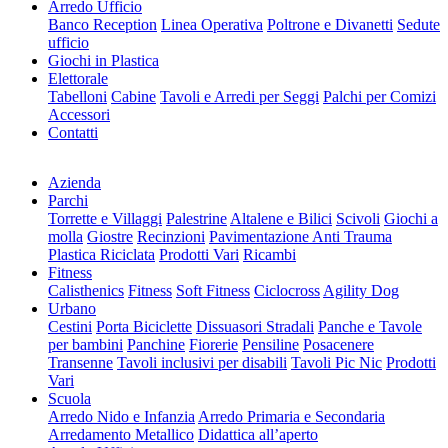
Arredo Ufficio
Banco Reception
Linea Operativa
Poltrone e Divanetti
Sedute
ufficio
Giochi in Plastica
Elettorale
Tabelloni
Cabine
Tavoli e Arredi per Seggi
Palchi per Comizi
Accessori
Contatti
Azienda
Parchi
Torrette e Villaggi
Palestrine
Altalene e Bilici
Scivoli
Giochi a
molla
Giostre
Recinzioni
Pavimentazione Anti Trauma
Plastica Riciclata
Prodotti Vari
Ricambi
Fitness
Calisthenics
Fitness
Soft Fitness
Ciclocross
Agility Dog
Urbano
Cestini
Porta Biciclette
Dissuasori Stradali
Panche e Tavole
per bambini
Panchine
Fiorerie
Pensiline
Posacenere
Transenne
Tavoli inclusivi per disabili
Tavoli Pic Nic
Prodotti
Vari
Scuola
Arredo Nido e Infanzia
Arredo Primaria e Secondaria
Arredamento Metallico
Didattica all’aperto