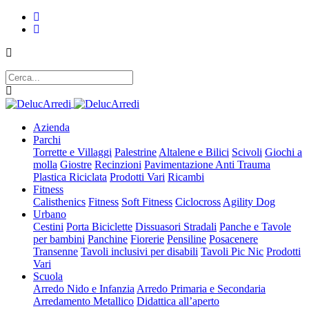
Azienda
Parchi
Torrette e Villaggi
Palestrine
Altalene e Bilici
Scivoli
Giochi a
molla
Giostre
Recinzioni
Pavimentazione Anti Trauma
Plastica Riciclata
Prodotti Vari
Ricambi
Fitness
Calisthenics
Fitness
Soft Fitness
Ciclocross
Agility Dog
Urbano
Cestini
Porta Biciclette
Dissuasori Stradali
Panche e Tavole
per bambini
Panchine
Fiorerie
Pensiline
Posacenere
Transenne
Tavoli inclusivi per disabili
Tavoli Pic Nic
Prodotti
Vari
Scuola
Arredo Nido e Infanzia
Arredo Primaria e Secondaria
Arredamento Metallico
Didattica all’aperto