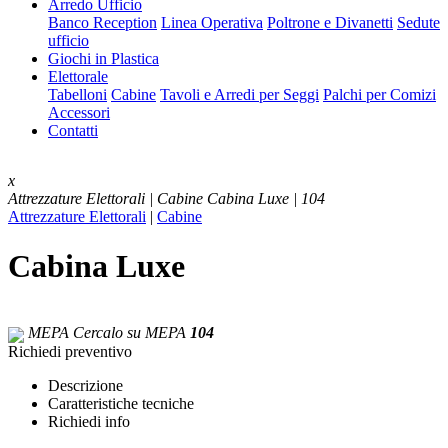
Arredo Ufficio
Banco Reception
Linea Operativa
Poltrone e Divanetti
Sedute
ufficio
Giochi in Plastica
Elettorale
Tabelloni
Cabine
Tavoli e Arredi per Seggi
Palchi per Comizi
Accessori
Contatti
x
Attrezzature Elettorali | Cabine
Cabina Luxe | 104
Attrezzature Elettorali
|
Cabine
Cabina Luxe
MEPA
Cercalo su MEPA
104
Richiedi preventivo
Descrizione
Caratteristiche tecniche
Richiedi info