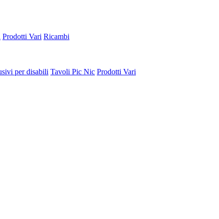
a
Prodotti Vari
Ricambi
sivi per disabili
Tavoli Pic Nic
Prodotti Vari