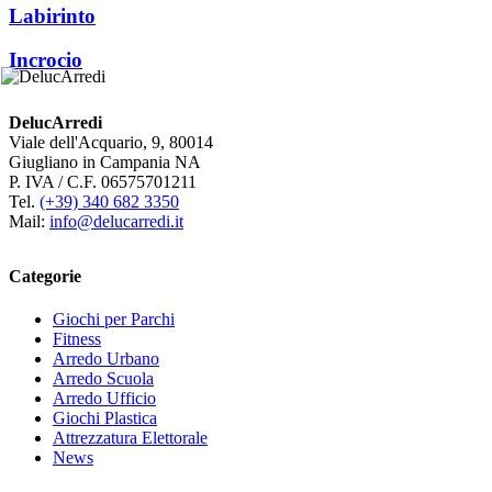
Labirinto
Incrocio
DelucArredi
Viale dell'Acquario, 9, 80014
Giugliano in Campania NA
P. IVA / C.F. 06575701211
Tel.
(+39) 340 682 3350
Mail:
info@delucarredi.it
Categorie
Giochi per Parchi
Fitness
Arredo Urbano
Arredo Scuola
Arredo Ufficio
Giochi Plastica
Attrezzatura Elettorale
News