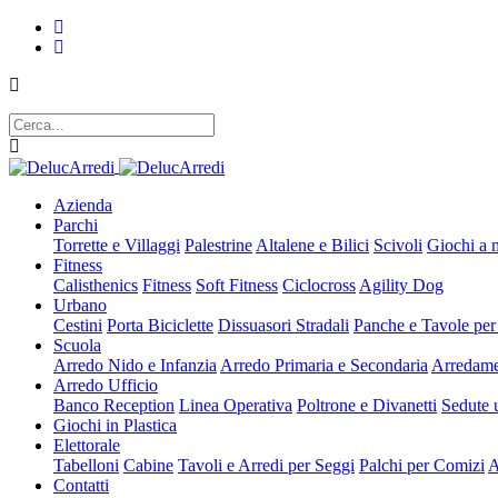
Azienda
Parchi
Torrette e Villaggi
Palestrine
Altalene e Bilici
Scivoli
Giochi a 
Fitness
Calisthenics
Fitness
Soft Fitness
Ciclocross
Agility Dog
Urbano
Cestini
Porta Biciclette
Dissuasori Stradali
Panche e Tavole per
Scuola
Arredo Nido e Infanzia
Arredo Primaria e Secondaria
Arredame
Arredo Ufficio
Banco Reception
Linea Operativa
Poltrone e Divanetti
Sedute u
Giochi in Plastica
Elettorale
Tabelloni
Cabine
Tavoli e Arredi per Seggi
Palchi per Comizi
A
Contatti