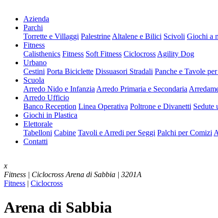
Azienda
Parchi
Torrette e Villaggi
Palestrine
Altalene e Bilici
Scivoli
Giochi a 
Fitness
Calisthenics
Fitness
Soft Fitness
Ciclocross
Agility Dog
Urbano
Cestini
Porta Biciclette
Dissuasori Stradali
Panche e Tavole per
Scuola
Arredo Nido e Infanzia
Arredo Primaria e Secondaria
Arredame
Arredo Ufficio
Banco Reception
Linea Operativa
Poltrone e Divanetti
Sedute u
Giochi in Plastica
Elettorale
Tabelloni
Cabine
Tavoli e Arredi per Seggi
Palchi per Comizi
A
Contatti
x
Fitness | Ciclocross
Arena di Sabbia | 3201A
Fitness
|
Ciclocross
Arena di Sabbia