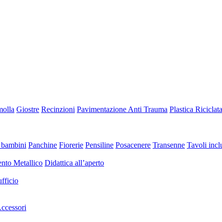
molla
Giostre
Recinzioni
Pavimentazione Anti Trauma
Plastica Riciclat
 bambini
Panchine
Fiorerie
Pensiline
Posacenere
Transenne
Tavoli inclu
nto Metallico
Didattica all’aperto
fficio
ccessori