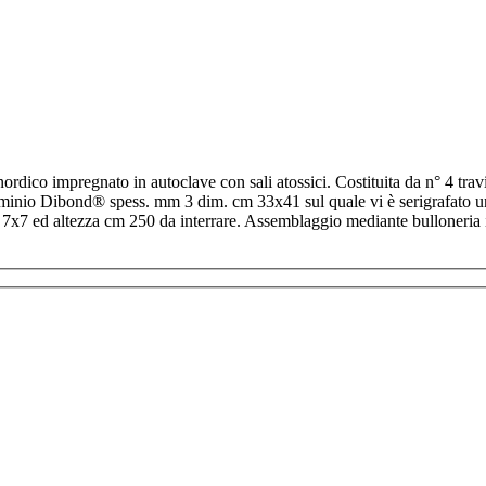
ico impregnato in autoclave con sali atossici. Costituita da n° 4 trav
lluminio Dibond® spess. mm 3 dim. cm 33x41 sul quale vi è serigrafato u
 cm 7x7 ed altezza cm 250 da interrare. Assemblaggio mediante bulloneria