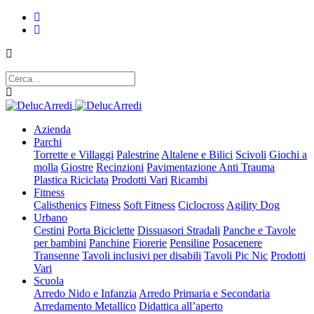
Azienda
Parchi
Torrette e Villaggi
Palestrine
Altalene e Bilici
Scivoli
Giochi a
molla
Giostre
Recinzioni
Pavimentazione Anti Trauma
Plastica Riciclata
Prodotti Vari
Ricambi
Fitness
Calisthenics
Fitness
Soft Fitness
Ciclocross
Agility Dog
Urbano
Cestini
Porta Biciclette
Dissuasori Stradali
Panche e Tavole
per bambini
Panchine
Fiorerie
Pensiline
Posacenere
Transenne
Tavoli inclusivi per disabili
Tavoli Pic Nic
Prodotti
Vari
Scuola
Arredo Nido e Infanzia
Arredo Primaria e Secondaria
Arredamento Metallico
Didattica all’aperto