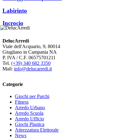
Labirinto
Incrocio
DelucArredi
Viale dell'Acquario, 9, 80014
Giugliano in Campania NA
P. IVA / C.F. 06575701211
Tel.
(+39) 340 682 3350
Mail:
info@delucarredi.it
Categorie
Giochi per Parchi
Fitness
Arredo Urbano
Arredo Scuola
Arredo Ufficio
Giochi Plastica
Attrezzatura Elettorale
News