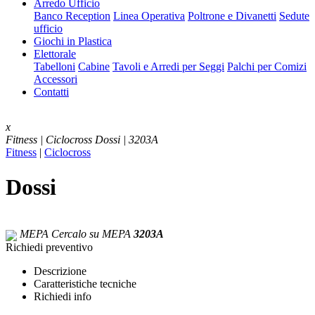
Arredo Ufficio
Banco Reception
Linea Operativa
Poltrone e Divanetti
Sedute
ufficio
Giochi in Plastica
Elettorale
Tabelloni
Cabine
Tavoli e Arredi per Seggi
Palchi per Comizi
Accessori
Contatti
x
Fitness | Ciclocross
Dossi | 3203A
Fitness
|
Ciclocross
Dossi
MEPA
Cercalo su MEPA
3203A
Richiedi preventivo
Descrizione
Caratteristiche tecniche
Richiedi info