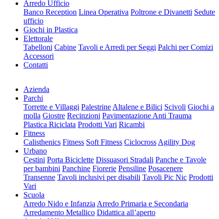
Arredo Ufficio
Banco Reception
Linea Operativa
Poltrone e Divanetti
Sedute
ufficio
Giochi in Plastica
Elettorale
Tabelloni
Cabine
Tavoli e Arredi per Seggi
Palchi per Comizi
Accessori
Contatti
Azienda
Parchi
Torrette e Villaggi
Palestrine
Altalene e Bilici
Scivoli
Giochi a
molla
Giostre
Recinzioni
Pavimentazione Anti Trauma
Plastica Riciclata
Prodotti Vari
Ricambi
Fitness
Calisthenics
Fitness
Soft Fitness
Ciclocross
Agility Dog
Urbano
Cestini
Porta Biciclette
Dissuasori Stradali
Panche e Tavole
per bambini
Panchine
Fiorerie
Pensiline
Posacenere
Transenne
Tavoli inclusivi per disabili
Tavoli Pic Nic
Prodotti
Vari
Scuola
Arredo Nido e Infanzia
Arredo Primaria e Secondaria
Arredamento Metallico
Didattica all’aperto