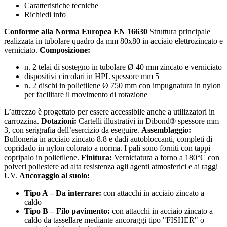
Caratteristiche tecniche
Richiedi info
Conforme alla Norma Europea EN 16630
Struttura principale
realizzata in tubolare quadro da mm 80x80 in acciaio elettrozincato e
verniciato.
Composizione:
n. 2 telai di sostegno in tubolare Ø 40 mm zincato e verniciato
dispositivi circolari in HPL spessore mm 5
n. 2 dischi in polietilene Ø 750 mm con impugnatura in nylon
per facilitare il movimento di rotazione
L’attrezzo è progettato per essere accessibile anche a utilizzatori in
carrozzina.
Dotazioni:
Cartelli illustrativi in Dibond® spessore mm
3, con serigrafia dell’esercizio da eseguire.
Assemblaggio:
Bulloneria in acciaio zincato 8.8 e dadi autobloccanti, completi di
copridado in nylon colorato a norma. I pali sono forniti con tappi
copripalo in polietilene.
Finitura:
Verniciatura a forno a 180°C con
polveri poliestere ad alta resistenza agli agenti atmosferici e ai raggi
UV.
Ancoraggio al suolo:
Tipo A – Da interrare:
con attacchi in acciaio zincato a
caldo
Tipo B – Filo pavimento:
con attacchi in acciaio zincato a
caldo da tassellare mediante ancoraggi tipo "FISHER" o