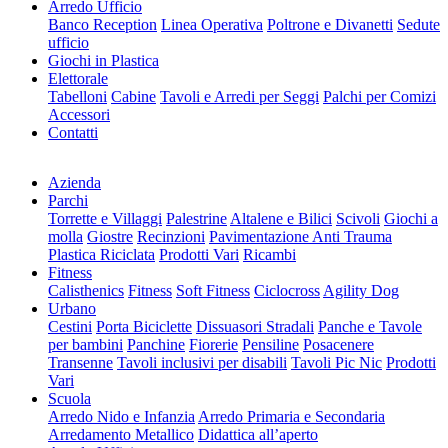
Arredo Ufficio
Banco Reception
Linea Operativa
Poltrone e Divanetti
Sedute
ufficio
Giochi in Plastica
Elettorale
Tabelloni
Cabine
Tavoli e Arredi per Seggi
Palchi per Comizi
Accessori
Contatti
Azienda
Parchi
Torrette e Villaggi
Palestrine
Altalene e Bilici
Scivoli
Giochi a
molla
Giostre
Recinzioni
Pavimentazione Anti Trauma
Plastica Riciclata
Prodotti Vari
Ricambi
Fitness
Calisthenics
Fitness
Soft Fitness
Ciclocross
Agility Dog
Urbano
Cestini
Porta Biciclette
Dissuasori Stradali
Panche e Tavole
per bambini
Panchine
Fiorerie
Pensiline
Posacenere
Transenne
Tavoli inclusivi per disabili
Tavoli Pic Nic
Prodotti
Vari
Scuola
Arredo Nido e Infanzia
Arredo Primaria e Secondaria
Arredamento Metallico
Didattica all’aperto