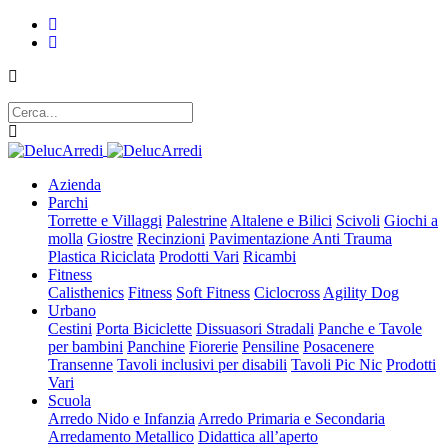
Azienda
Parchi
Torrette e Villaggi
Palestrine
Altalene e Bilici
Scivoli
Giochi a
molla
Giostre
Recinzioni
Pavimentazione Anti Trauma
Plastica Riciclata
Prodotti Vari
Ricambi
Fitness
Calisthenics
Fitness
Soft Fitness
Ciclocross
Agility Dog
Urbano
Cestini
Porta Biciclette
Dissuasori Stradali
Panche e Tavole
per bambini
Panchine
Fiorerie
Pensiline
Posacenere
Transenne
Tavoli inclusivi per disabili
Tavoli Pic Nic
Prodotti
Vari
Scuola
Arredo Nido e Infanzia
Arredo Primaria e Secondaria
Arredamento Metallico
Didattica all’aperto