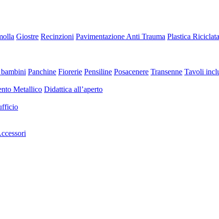
molla
Giostre
Recinzioni
Pavimentazione Anti Trauma
Plastica Riciclat
 bambini
Panchine
Fiorerie
Pensiline
Posacenere
Transenne
Tavoli inclu
nto Metallico
Didattica all’aperto
fficio
ccessori