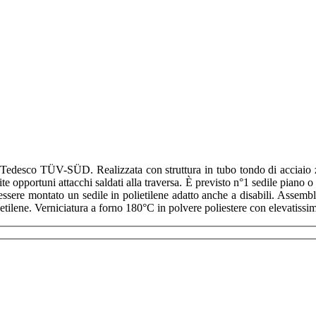
Tedesco TÜV-SÜD. Realizzata con struttura in tubo tondo di acciaio zi
e opportuni attacchi saldati alla traversa. È previsto n°1 sedile piano o
ò essere montato un sedile in polietilene adatto anche a disabili. Assemb
ilene. Verniciatura a forno 180°C in polvere poliestere con elevatissima