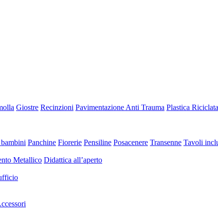
molla
Giostre
Recinzioni
Pavimentazione Anti Trauma
Plastica Riciclat
 bambini
Panchine
Fiorerie
Pensiline
Posacenere
Transenne
Tavoli inclu
nto Metallico
Didattica all’aperto
fficio
ccessori