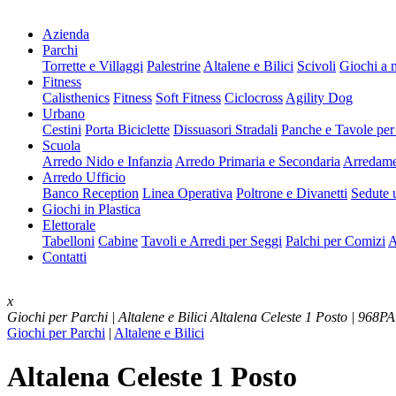
Azienda
Parchi
Torrette e Villaggi
Palestrine
Altalene e Bilici
Scivoli
Giochi a 
Fitness
Calisthenics
Fitness
Soft Fitness
Ciclocross
Agility Dog
Urbano
Cestini
Porta Biciclette
Dissuasori Stradali
Panche e Tavole per
Scuola
Arredo Nido e Infanzia
Arredo Primaria e Secondaria
Arredame
Arredo Ufficio
Banco Reception
Linea Operativa
Poltrone e Divanetti
Sedute u
Giochi in Plastica
Elettorale
Tabelloni
Cabine
Tavoli e Arredi per Seggi
Palchi per Comizi
A
Contatti
x
Giochi per Parchi | Altalene e Bilici
Altalena Celeste 1 Posto | 968PA
Giochi per Parchi
|
Altalene e Bilici
Altalena Celeste 1 Posto