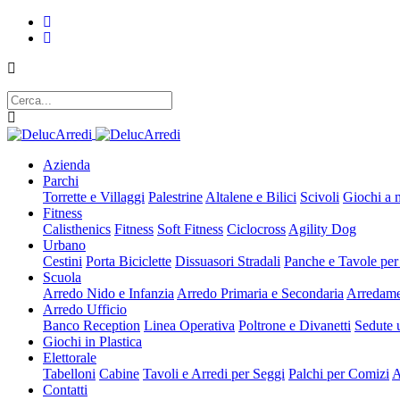
Azienda
Parchi
Torrette e Villaggi
Palestrine
Altalene e Bilici
Scivoli
Giochi a 
Fitness
Calisthenics
Fitness
Soft Fitness
Ciclocross
Agility Dog
Urbano
Cestini
Porta Biciclette
Dissuasori Stradali
Panche e Tavole per
Scuola
Arredo Nido e Infanzia
Arredo Primaria e Secondaria
Arredame
Arredo Ufficio
Banco Reception
Linea Operativa
Poltrone e Divanetti
Sedute u
Giochi in Plastica
Elettorale
Tabelloni
Cabine
Tavoli e Arredi per Seggi
Palchi per Comizi
A
Contatti