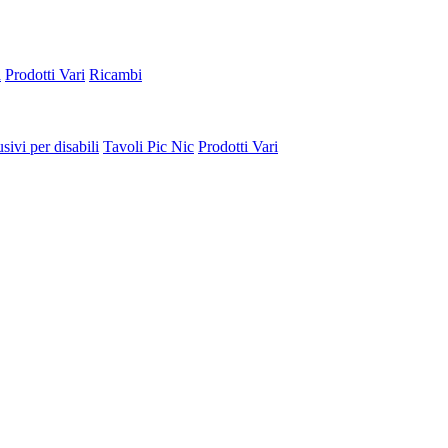
a
Prodotti Vari
Ricambi
sivi per disabili
Tavoli Pic Nic
Prodotti Vari