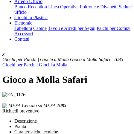
Arredo Ufficio
Banco Reception
Linea Operativa
Poltrone e Divanetti
Sedute
ufficio
Giochi in Plastica
Elettorale
Tabelloni
Cabine
Tavoli e Arredi per Seggi
Palchi per Comizi
Accessori
Contatti
x
Giochi per Parchi | Giochi a Molla
Gioco a Molla Safari | 1085
Giochi per Parchi
|
Giochi a Molla
Gioco a Molla Safari
MEPA
Cercalo su MEPA
1085
Richiedi preventivo
Descrizione
Pianta
Caratteristiche tecniche