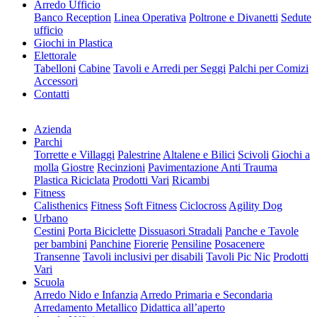
Arredo Ufficio
Banco Reception
Linea Operativa
Poltrone e Divanetti
Sedute
ufficio
Giochi in Plastica
Elettorale
Tabelloni
Cabine
Tavoli e Arredi per Seggi
Palchi per Comizi
Accessori
Contatti
Azienda
Parchi
Torrette e Villaggi
Palestrine
Altalene e Bilici
Scivoli
Giochi a
molla
Giostre
Recinzioni
Pavimentazione Anti Trauma
Plastica Riciclata
Prodotti Vari
Ricambi
Fitness
Calisthenics
Fitness
Soft Fitness
Ciclocross
Agility Dog
Urbano
Cestini
Porta Biciclette
Dissuasori Stradali
Panche e Tavole
per bambini
Panchine
Fiorerie
Pensiline
Posacenere
Transenne
Tavoli inclusivi per disabili
Tavoli Pic Nic
Prodotti
Vari
Scuola
Arredo Nido e Infanzia
Arredo Primaria e Secondaria
Arredamento Metallico
Didattica all’aperto