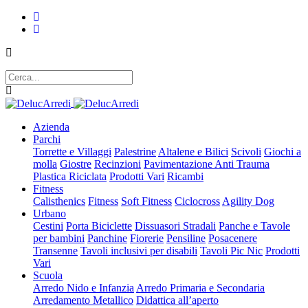
Azienda
Parchi
Torrette e Villaggi
Palestrine
Altalene e Bilici
Scivoli
Giochi a
molla
Giostre
Recinzioni
Pavimentazione Anti Trauma
Plastica Riciclata
Prodotti Vari
Ricambi
Fitness
Calisthenics
Fitness
Soft Fitness
Ciclocross
Agility Dog
Urbano
Cestini
Porta Biciclette
Dissuasori Stradali
Panche e Tavole
per bambini
Panchine
Fiorerie
Pensiline
Posacenere
Transenne
Tavoli inclusivi per disabili
Tavoli Pic Nic
Prodotti
Vari
Scuola
Arredo Nido e Infanzia
Arredo Primaria e Secondaria
Arredamento Metallico
Didattica all’aperto