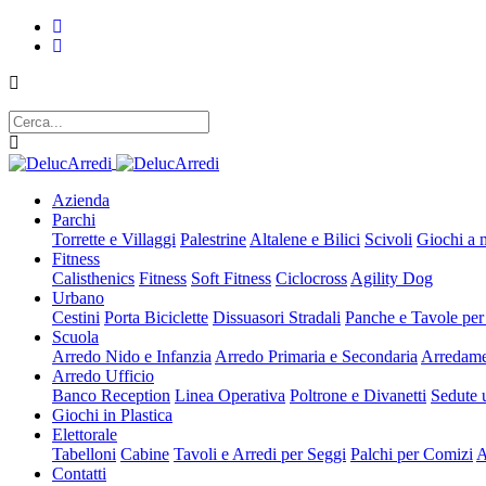
Azienda
Parchi
Torrette e Villaggi
Palestrine
Altalene e Bilici
Scivoli
Giochi a 
Fitness
Calisthenics
Fitness
Soft Fitness
Ciclocross
Agility Dog
Urbano
Cestini
Porta Biciclette
Dissuasori Stradali
Panche e Tavole per
Scuola
Arredo Nido e Infanzia
Arredo Primaria e Secondaria
Arredame
Arredo Ufficio
Banco Reception
Linea Operativa
Poltrone e Divanetti
Sedute u
Giochi in Plastica
Elettorale
Tabelloni
Cabine
Tavoli e Arredi per Seggi
Palchi per Comizi
A
Contatti