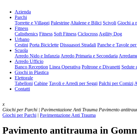
Azienda
Parchi
Torrette e Villaggi
Palestrine
Altalene e Bilici
Scivoli
Giochi a 
Fitness
Calisthenics
Fitness
Soft Fitness
Ciclocross
Agility Dog
Urbano
Cestini
Porta Biciclette
Dissuasori Stradali
Panche e Tavole per
Scuola
Arredo Nido e Infanzia
Arredo Primaria e Secondaria
Arredame
Arredo Ufficio
Banco Reception
Linea Operativa
Poltrone e Divanetti
Sedute u
Giochi in Plastica
Elettorale
Tabelloni
Cabine
Tavoli e Arredi per Seggi
Palchi per Comizi
A
Contatti
x
Giochi per Parchi | Pavimentazione Anti Trauma
Pavimento antitr
Giochi per Parchi
|
Pavimentazione Anti Trauma
Pavimento antitrauma in Gom