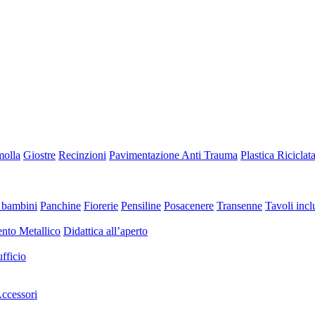
molla
Giostre
Recinzioni
Pavimentazione Anti Trauma
Plastica Riciclat
 bambini
Panchine
Fiorerie
Pensiline
Posacenere
Transenne
Tavoli inclu
nto Metallico
Didattica all’aperto
fficio
ccessori