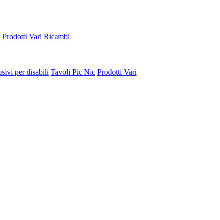
a
Prodotti Vari
Ricambi
sivi per disabili
Tavoli Pic Nic
Prodotti Vari