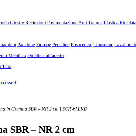
molla
Giostre
Recinzioni
Pavimentazione Anti Trauma
Plastica Riciclat
 bambini
Panchine
Fiorerie
Pensiline
Posacenere
Transenne
Tavoli inclu
nto Metallico
Didattica all’aperto
fficio
ccessori
auma in Gomma SBR – NR 2 cm | SCRWALKD
ma SBR – NR 2 cm