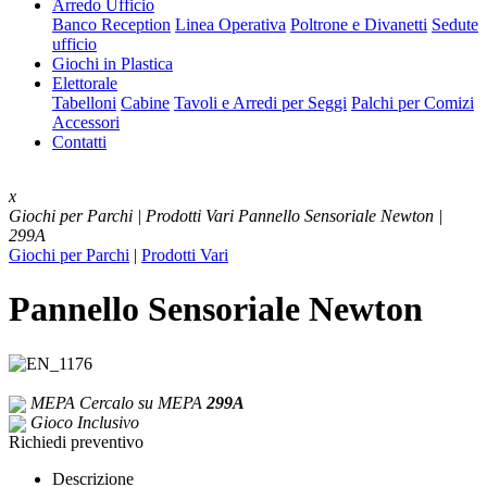
Arredo Ufficio
Banco Reception
Linea Operativa
Poltrone e Divanetti
Sedute
ufficio
Giochi in Plastica
Elettorale
Tabelloni
Cabine
Tavoli e Arredi per Seggi
Palchi per Comizi
Accessori
Contatti
x
Giochi per Parchi | Prodotti Vari
Pannello Sensoriale Newton |
299A
Giochi per Parchi
|
Prodotti Vari
Pannello Sensoriale Newton
MEPA
Cercalo su MEPA
299A
Gioco Inclusivo
Richiedi preventivo
Descrizione