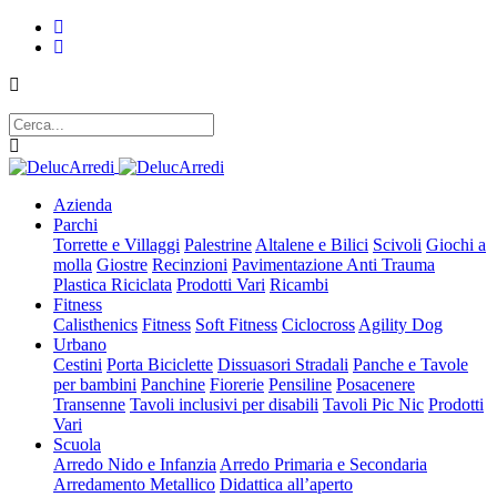
Azienda
Parchi
Torrette e Villaggi
Palestrine
Altalene e Bilici
Scivoli
Giochi a
molla
Giostre
Recinzioni
Pavimentazione Anti Trauma
Plastica Riciclata
Prodotti Vari
Ricambi
Fitness
Calisthenics
Fitness
Soft Fitness
Ciclocross
Agility Dog
Urbano
Cestini
Porta Biciclette
Dissuasori Stradali
Panche e Tavole
per bambini
Panchine
Fiorerie
Pensiline
Posacenere
Transenne
Tavoli inclusivi per disabili
Tavoli Pic Nic
Prodotti
Vari
Scuola
Arredo Nido e Infanzia
Arredo Primaria e Secondaria
Arredamento Metallico
Didattica all’aperto