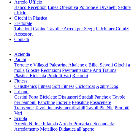
Arredo Ufficio
Banco Reception
Linea Operativa
Poltrone e Divanetti
Sedute
ufficio
Giochi in Plastica
Elettorale
Tabelloni
Cabine
Tavoli e Arredi per Seggi
Palchi per Comizi
Accessori
Contatti
Azienda
Parchi
Torrette e Villaggi
Palestrine
Altalene e Bilici
Scivoli
Giochi a
molla
Giostre
Recinzioni
Pavimentazione Anti Trauma
Plastica Riciclata
Prodotti Vari
Ricambi
Fitness
Calisthenics
Fitness
Soft Fitness
Ciclocross
Agility Dog
Urbano
Cestini
Porta Biciclette
Dissuasori Stradali
Panche e Tavole
per bambini
Panchine
Fiorerie
Pensiline
Posacenere
Transenne
Tavoli inclusivi per disabili
Tavoli Pic Nic
Prodotti
Vari
Scuola
Arredo Nido e Infanzia
Arredo Primaria e Secondaria
Arredamento Metallico
Didattica all’aperto