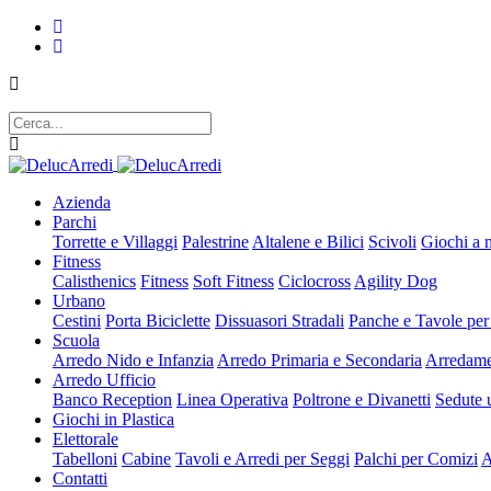
Azienda
Parchi
Torrette e Villaggi
Palestrine
Altalene e Bilici
Scivoli
Giochi a 
Fitness
Calisthenics
Fitness
Soft Fitness
Ciclocross
Agility Dog
Urbano
Cestini
Porta Biciclette
Dissuasori Stradali
Panche e Tavole per
Scuola
Arredo Nido e Infanzia
Arredo Primaria e Secondaria
Arredame
Arredo Ufficio
Banco Reception
Linea Operativa
Poltrone e Divanetti
Sedute u
Giochi in Plastica
Elettorale
Tabelloni
Cabine
Tavoli e Arredi per Seggi
Palchi per Comizi
A
Contatti