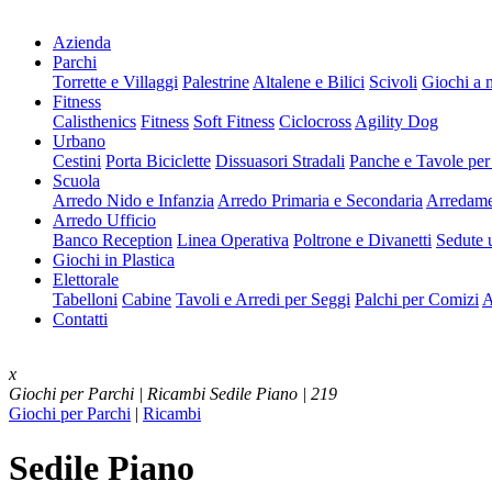
Azienda
Parchi
Torrette e Villaggi
Palestrine
Altalene e Bilici
Scivoli
Giochi a 
Fitness
Calisthenics
Fitness
Soft Fitness
Ciclocross
Agility Dog
Urbano
Cestini
Porta Biciclette
Dissuasori Stradali
Panche e Tavole per
Scuola
Arredo Nido e Infanzia
Arredo Primaria e Secondaria
Arredame
Arredo Ufficio
Banco Reception
Linea Operativa
Poltrone e Divanetti
Sedute u
Giochi in Plastica
Elettorale
Tabelloni
Cabine
Tavoli e Arredi per Seggi
Palchi per Comizi
A
Contatti
x
Giochi per Parchi | Ricambi
Sedile Piano | 219
Giochi per Parchi
|
Ricambi
Sedile Piano