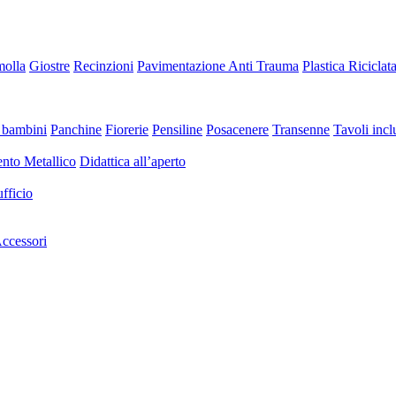
molla
Giostre
Recinzioni
Pavimentazione Anti Trauma
Plastica Riciclat
 bambini
Panchine
Fiorerie
Pensiline
Posacenere
Transenne
Tavoli inclu
nto Metallico
Didattica all’aperto
fficio
ccessori