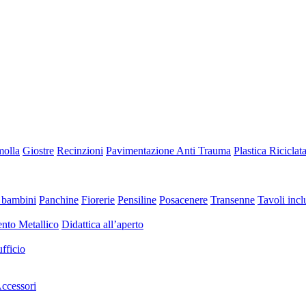
molla
Giostre
Recinzioni
Pavimentazione Anti Trauma
Plastica Riciclat
 bambini
Panchine
Fiorerie
Pensiline
Posacenere
Transenne
Tavoli inclu
nto Metallico
Didattica all’aperto
fficio
ccessori