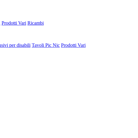
a
Prodotti Vari
Ricambi
sivi per disabili
Tavoli Pic Nic
Prodotti Vari