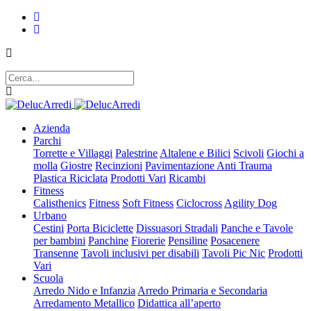
Azienda
Parchi
Torrette e Villaggi
Palestrine
Altalene e Bilici
Scivoli
Giochi a
molla
Giostre
Recinzioni
Pavimentazione Anti Trauma
Plastica Riciclata
Prodotti Vari
Ricambi
Fitness
Calisthenics
Fitness
Soft Fitness
Ciclocross
Agility Dog
Urbano
Cestini
Porta Biciclette
Dissuasori Stradali
Panche e Tavole
per bambini
Panchine
Fiorerie
Pensiline
Posacenere
Transenne
Tavoli inclusivi per disabili
Tavoli Pic Nic
Prodotti
Vari
Scuola
Arredo Nido e Infanzia
Arredo Primaria e Secondaria
Arredamento Metallico
Didattica all’aperto