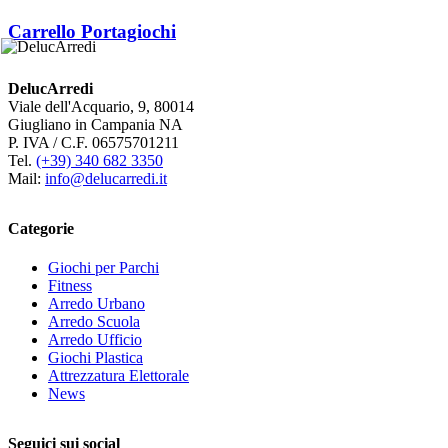
Carrello Portagiochi
DelucArredi
Viale dell'Acquario, 9, 80014
Giugliano in Campania NA
P. IVA / C.F. 06575701211
Tel.
(+39) 340 682 3350
Mail:
info@delucarredi.it
Categorie
Giochi per Parchi
Fitness
Arredo Urbano
Arredo Scuola
Arredo Ufficio
Giochi Plastica
Attrezzatura Elettorale
News
Seguici sui social