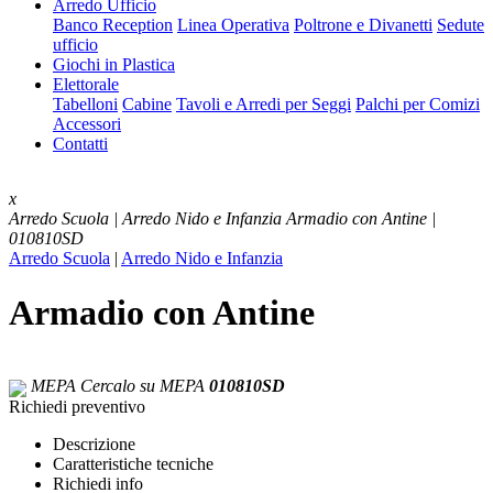
Arredo Ufficio
Banco Reception
Linea Operativa
Poltrone e Divanetti
Sedute
ufficio
Giochi in Plastica
Elettorale
Tabelloni
Cabine
Tavoli e Arredi per Seggi
Palchi per Comizi
Accessori
Contatti
x
Arredo Scuola | Arredo Nido e Infanzia
Armadio con Antine |
010810SD
Arredo Scuola
|
Arredo Nido e Infanzia
Armadio con Antine
MEPA
Cercalo su MEPA
010810SD
Richiedi preventivo
Descrizione
Caratteristiche tecniche
Richiedi info