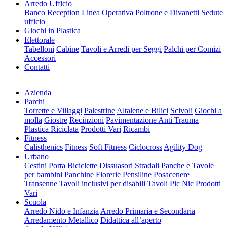
Arredo Ufficio
Banco Reception
Linea Operativa
Poltrone e Divanetti
Sedute
ufficio
Giochi in Plastica
Elettorale
Tabelloni
Cabine
Tavoli e Arredi per Seggi
Palchi per Comizi
Accessori
Contatti
Azienda
Parchi
Torrette e Villaggi
Palestrine
Altalene e Bilici
Scivoli
Giochi a
molla
Giostre
Recinzioni
Pavimentazione Anti Trauma
Plastica Riciclata
Prodotti Vari
Ricambi
Fitness
Calisthenics
Fitness
Soft Fitness
Ciclocross
Agility Dog
Urbano
Cestini
Porta Biciclette
Dissuasori Stradali
Panche e Tavole
per bambini
Panchine
Fiorerie
Pensiline
Posacenere
Transenne
Tavoli inclusivi per disabili
Tavoli Pic Nic
Prodotti
Vari
Scuola
Arredo Nido e Infanzia
Arredo Primaria e Secondaria
Arredamento Metallico
Didattica all’aperto