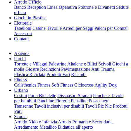
Arredo Ufficio
Banco Reception
Linea Operativa
Poltrone e Divanetti
Sedute
ufficio
Giochi in Plastica
Elettorale
Tabelloni
Cabine
Tavoli e Arredi per Seggi
Palchi per Comizi
Accessori
Contatti
Azienda
Parchi
Torrette e Villaggi
Palestrine
Altalene e Bilici
Scivoli
Giochi a
molla
Giostre
Recinzioni
Pavimentazione Anti Trauma
Plastica Riciclata
Prodotti Vari
Ricambi
Fitness
Calisthenics
Fitness
Soft Fitness
Ciclocross
Agility Dog
Urbano
Cestini
Porta Biciclette
Dissuasori Stradali
Panche e Tavole
per bambini
Panchine
Fiorerie
Pensiline
Posacenere
Transenne
Tavoli inclusivi per disabili
Tavoli Pic Nic
Prodotti
Vari
Scuola
Arredo Nido e Infanzia
Arredo Primaria e Secondaria
Arredamento Metallico
Didattica all’aperto