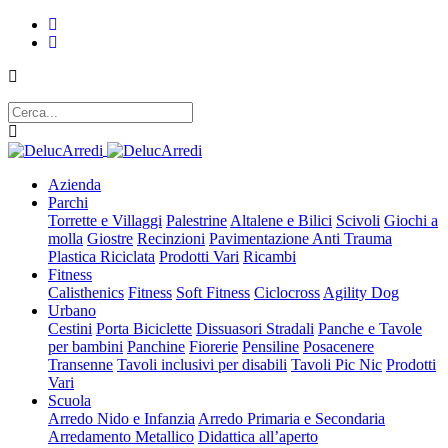
Azienda
Parchi
Torrette e Villaggi
Palestrine
Altalene e Bilici
Scivoli
Giochi a
molla
Giostre
Recinzioni
Pavimentazione Anti Trauma
Plastica Riciclata
Prodotti Vari
Ricambi
Fitness
Calisthenics
Fitness
Soft Fitness
Ciclocross
Agility Dog
Urbano
Cestini
Porta Biciclette
Dissuasori Stradali
Panche e Tavole
per bambini
Panchine
Fiorerie
Pensiline
Posacenere
Transenne
Tavoli inclusivi per disabili
Tavoli Pic Nic
Prodotti
Vari
Scuola
Arredo Nido e Infanzia
Arredo Primaria e Secondaria
Arredamento Metallico
Didattica all’aperto