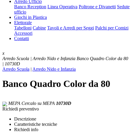
Arredo Ufficio
Banco Reception
Linea Operativa
Poltrone e Divanetti
Sedute
ufficio
Giochi in Plastica
Elettorale
Tabelloni
Cabine
Tavoli e Arredi per Seggi
Palchi per Comizi
Accessori
Contatti
x
Arredo Scuola | Arredo Nido e Infanzia
Banco Quadro Color da 80
| 10730D
Arredo Scuola
|
Arredo Nido e Infanzia
Banco Quadro Color da 80
MEPA
Cercalo su MEPA
10730D
Richiedi preventivo
Descrizione
Caratteristiche tecniche
Richiedi info