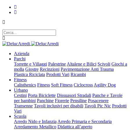
Azienda
Parchi
Torrette e Villaggi
Palestrine
Altalene e Bilici
Scivoli
Giochi a
molla
Giostre
Recinzioni
Pavimentazione Anti Trauma
Plastica Riciclata
Prodotti Vari
Ricambi
Fitness
Calisthenics
Fitness
Soft Fitness
Ciclocross
Agility Dog
Urbano
Cestini
Porta Biciclette
Dissuasori Stradali
Panche e Tavole
per bambini
Panchine
Fiorerie
Pensiline
Posacenere
Transenne
Tavoli inclusivi per disabili
Tavoli Pic Nic
Prodotti
Vari
Scuola
Arredo Nido e Infanzia
Arredo Primaria e Secondaria
Arredamento Metallico
Didattica all’aperto