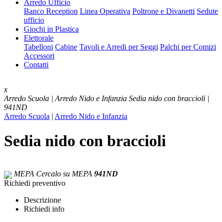
Arredo Ufficio
Banco Reception
Linea Operativa
Poltrone e Divanetti
Sedute
ufficio
Giochi in Plastica
Elettorale
Tabelloni
Cabine
Tavoli e Arredi per Seggi
Palchi per Comizi
Accessori
Contatti
x
Arredo Scuola | Arredo Nido e Infanzia
Sedia nido con braccioli |
941ND
Arredo Scuola
|
Arredo Nido e Infanzia
Sedia nido con braccioli
MEPA
Cercalo su MEPA
941ND
Richiedi preventivo
Descrizione
Richiedi info