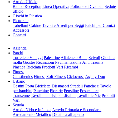
Arredo Ufficio
Banco Reception
Linea Operativa
Poltrone e Divanetti
Sedute
ufficio
Giochi in Plastica
Elettorale
Tabelloni
Cabine
Tavoli e Arredi per Seggi
Palchi per Comizi
Accessori
Contatti
Azienda
Parchi
Torrette e Villaggi
Palestrine
Altalene e Bilici
Scivoli
Giochi a
molla
Giostre
Recinzioni
Pavimentazione Anti Trauma
Plastica Riciclata
Prodotti Vari
Ricambi
Fitness
Calisthenics
Fitness
Soft Fitness
Ciclocross
Agility Dog
Urbano
Cestini
Porta Biciclette
Dissuasori Stradali
Panche e Tavole
per bambini
Panchine
Fiorerie
Pensiline
Posacenere
Transenne
Tavoli inclusivi per disabili
Tavoli Pic Nic
Prodotti
Vari
Scuola
Arredo Nido e Infanzia
Arredo Primaria e Secondaria
Arredamento Metallico
Didattica all’aperto