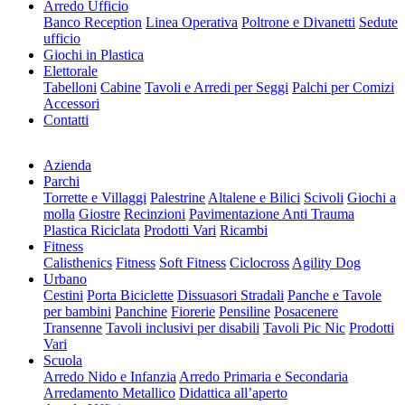
Arredo Ufficio
Banco Reception
Linea Operativa
Poltrone e Divanetti
Sedute
ufficio
Giochi in Plastica
Elettorale
Tabelloni
Cabine
Tavoli e Arredi per Seggi
Palchi per Comizi
Accessori
Contatti
Azienda
Parchi
Torrette e Villaggi
Palestrine
Altalene e Bilici
Scivoli
Giochi a
molla
Giostre
Recinzioni
Pavimentazione Anti Trauma
Plastica Riciclata
Prodotti Vari
Ricambi
Fitness
Calisthenics
Fitness
Soft Fitness
Ciclocross
Agility Dog
Urbano
Cestini
Porta Biciclette
Dissuasori Stradali
Panche e Tavole
per bambini
Panchine
Fiorerie
Pensiline
Posacenere
Transenne
Tavoli inclusivi per disabili
Tavoli Pic Nic
Prodotti
Vari
Scuola
Arredo Nido e Infanzia
Arredo Primaria e Secondaria
Arredamento Metallico
Didattica all’aperto