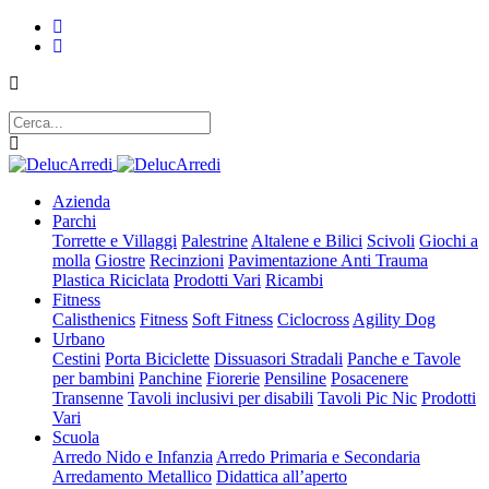
Azienda
Parchi
Torrette e Villaggi
Palestrine
Altalene e Bilici
Scivoli
Giochi a
molla
Giostre
Recinzioni
Pavimentazione Anti Trauma
Plastica Riciclata
Prodotti Vari
Ricambi
Fitness
Calisthenics
Fitness
Soft Fitness
Ciclocross
Agility Dog
Urbano
Cestini
Porta Biciclette
Dissuasori Stradali
Panche e Tavole
per bambini
Panchine
Fiorerie
Pensiline
Posacenere
Transenne
Tavoli inclusivi per disabili
Tavoli Pic Nic
Prodotti
Vari
Scuola
Arredo Nido e Infanzia
Arredo Primaria e Secondaria
Arredamento Metallico
Didattica all’aperto