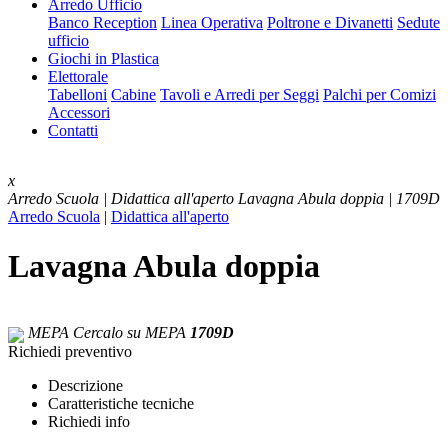
Arredo Ufficio
Banco Reception
Linea Operativa
Poltrone e Divanetti
Sedute
ufficio
Giochi in Plastica
Elettorale
Tabelloni
Cabine
Tavoli e Arredi per Seggi
Palchi per Comizi
Accessori
Contatti
x
Arredo Scuola | Didattica all'aperto
Lavagna Abula doppia | 1709D
Arredo Scuola
|
Didattica all'aperto
Lavagna Abula doppia
MEPA
Cercalo su MEPA
1709D
Richiedi preventivo
Descrizione
Caratteristiche tecniche
Richiedi info