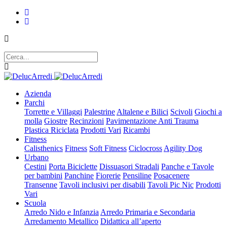
Azienda
Parchi
Torrette e Villaggi
Palestrine
Altalene e Bilici
Scivoli
Giochi a
molla
Giostre
Recinzioni
Pavimentazione Anti Trauma
Plastica Riciclata
Prodotti Vari
Ricambi
Fitness
Calisthenics
Fitness
Soft Fitness
Ciclocross
Agility Dog
Urbano
Cestini
Porta Biciclette
Dissuasori Stradali
Panche e Tavole
per bambini
Panchine
Fiorerie
Pensiline
Posacenere
Transenne
Tavoli inclusivi per disabili
Tavoli Pic Nic
Prodotti
Vari
Scuola
Arredo Nido e Infanzia
Arredo Primaria e Secondaria
Arredamento Metallico
Didattica all’aperto