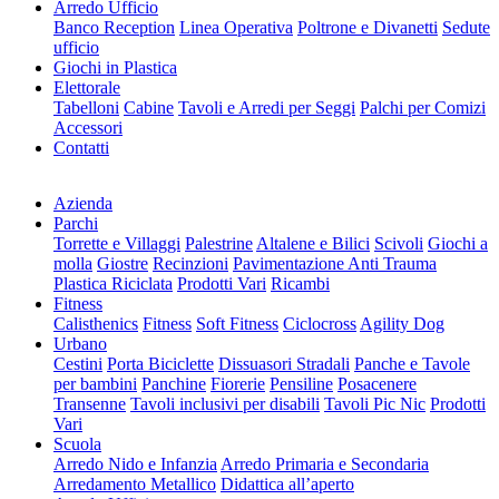
Arredo Ufficio
Banco Reception
Linea Operativa
Poltrone e Divanetti
Sedute
ufficio
Giochi in Plastica
Elettorale
Tabelloni
Cabine
Tavoli e Arredi per Seggi
Palchi per Comizi
Accessori
Contatti
Azienda
Parchi
Torrette e Villaggi
Palestrine
Altalene e Bilici
Scivoli
Giochi a
molla
Giostre
Recinzioni
Pavimentazione Anti Trauma
Plastica Riciclata
Prodotti Vari
Ricambi
Fitness
Calisthenics
Fitness
Soft Fitness
Ciclocross
Agility Dog
Urbano
Cestini
Porta Biciclette
Dissuasori Stradali
Panche e Tavole
per bambini
Panchine
Fiorerie
Pensiline
Posacenere
Transenne
Tavoli inclusivi per disabili
Tavoli Pic Nic
Prodotti
Vari
Scuola
Arredo Nido e Infanzia
Arredo Primaria e Secondaria
Arredamento Metallico
Didattica all’aperto