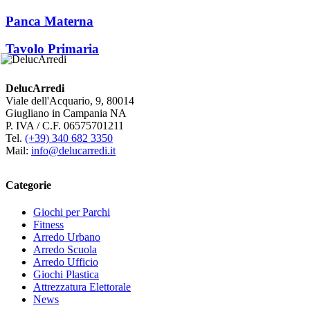
Panca Materna
Tavolo Primaria
DelucArredi
Viale dell'Acquario, 9, 80014
Giugliano in Campania NA
P. IVA / C.F. 06575701211
Tel.
(+39) 340 682 3350
Mail:
info@delucarredi.it
Categorie
Giochi per Parchi
Fitness
Arredo Urbano
Arredo Scuola
Arredo Ufficio
Giochi Plastica
Attrezzatura Elettorale
News