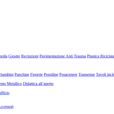
molla
Giostre
Recinzioni
Pavimentazione Anti Trauma
Plastica Riciclat
 bambini
Panchine
Fiorerie
Pensiline
Posacenere
Transenne
Tavoli inclu
nto Metallico
Didattica all’aperto
fficio
ccessori