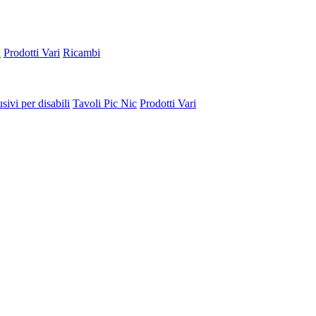
a
Prodotti Vari
Ricambi
sivi per disabili
Tavoli Pic Nic
Prodotti Vari