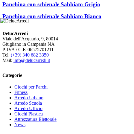
Panchina con schienale Sabbiato Grigio
Panchina con schienale Sabbiato Bianco
DelucArredi
Viale dell'Acquario, 9, 80014
Giugliano in Campania NA
P. IVA / C.F. 06575701211
Tel.
(+39) 340 682 3350
Mail:
info@delucarredi.it
Categorie
Giochi per Parchi
Fitness
Arredo Urbano
Arredo Scuola
Arredo Ufficio
Giochi Plastica
Attrezzatura Elettorale
News