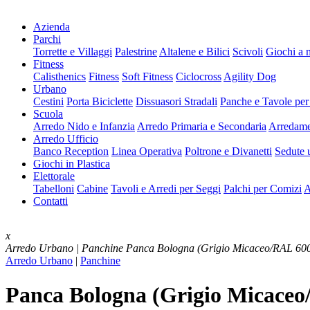
Azienda
Parchi
Torrette e Villaggi
Palestrine
Altalene e Bilici
Scivoli
Giochi a 
Fitness
Calisthenics
Fitness
Soft Fitness
Ciclocross
Agility Dog
Urbano
Cestini
Porta Biciclette
Dissuasori Stradali
Panche e Tavole per
Scuola
Arredo Nido e Infanzia
Arredo Primaria e Secondaria
Arredame
Arredo Ufficio
Banco Reception
Linea Operativa
Poltrone e Divanetti
Sedute u
Giochi in Plastica
Elettorale
Tabelloni
Cabine
Tavoli e Arredi per Seggi
Palchi per Comizi
A
Contatti
x
Arredo Urbano | Panchine
Panca Bologna (Grigio Micaceo/RAL 60
Arredo Urbano
|
Panchine
Panca Bologna (Grigio Micaceo