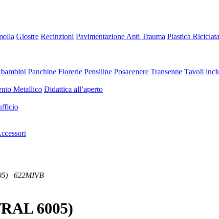
molla
Giostre
Recinzioni
Pavimentazione Anti Trauma
Plastica Riciclat
 bambini
Panchine
Fiorerie
Pensiline
Posacenere
Transenne
Tavoli inclu
nto Metallico
Didattica all’aperto
fficio
ccessori
05) | 622MIVB
/RAL 6005)