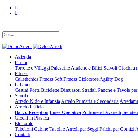
Azienda
Parchi
Torrette e Villaggi
Palestrine
Altalene e Bilici
Scivoli
Giochi a 
Fitness
Calisthenics
Fitness
Soft Fitness
Ciclocross
Agility Dog
Urbano
Cestini
Porta Biciclette
Dissuasori Stradali
Panche e Tavole per
Scuola
Arredo Nido e Infanzia
Arredo Primaria e Secondaria
Arredame
Arredo Ufficio
Banco Reception
Linea Operativa
Poltrone e Divanetti
Sedute u
Giochi in Plastica
Elettorale
Tabelloni
Cabine
Tavoli e Arredi per Seggi
Palchi per Comizi
A
Contatti