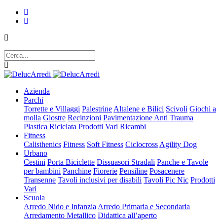
Azienda
Parchi
Torrette e Villaggi
Palestrine
Altalene e Bilici
Scivoli
Giochi a
molla
Giostre
Recinzioni
Pavimentazione Anti Trauma
Plastica Riciclata
Prodotti Vari
Ricambi
Fitness
Calisthenics
Fitness
Soft Fitness
Ciclocross
Agility Dog
Urbano
Cestini
Porta Biciclette
Dissuasori Stradali
Panche e Tavole
per bambini
Panchine
Fiorerie
Pensiline
Posacenere
Transenne
Tavoli inclusivi per disabili
Tavoli Pic Nic
Prodotti
Vari
Scuola
Arredo Nido e Infanzia
Arredo Primaria e Secondaria
Arredamento Metallico
Didattica all’aperto