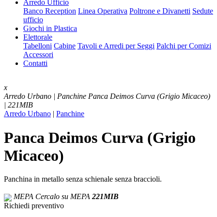
Arredo Ufficio
Banco Reception
Linea Operativa
Poltrone e Divanetti
Sedute
ufficio
Giochi in Plastica
Elettorale
Tabelloni
Cabine
Tavoli e Arredi per Seggi
Palchi per Comizi
Accessori
Contatti
x
Arredo Urbano | Panchine
Panca Deimos Curva (Grigio Micaceo)
| 221MIB
Arredo Urbano
|
Panchine
Panca Deimos Curva (Grigio
Micaceo)
Panchina in metallo senza schienale senza braccioli.
MEPA
Cercalo su MEPA
221MIB
Richiedi preventivo