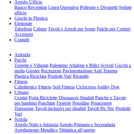
Arredo Ufficio
Banco Reception
Linea Operativa
Poltrone e Divanetti
Sedute
ufficio
Giochi in Plastica
Elettorale
Tabelloni
Cabine
Tavoli e Arredi per Seggi
Palchi per Comizi
Accessori
Contatti
Azienda
Parchi
Torrette e Villaggi
Palestrine
Altalene e Bilici
Scivoli
Giochi a
molla
Giostre
Recinzioni
Pavimentazione Anti Trauma
Plastica Riciclata
Prodotti Vari
Ricambi
Fitness
Calisthenics
Fitness
Soft Fitness
Ciclocross
Agility Dog
Urbano
Cestini
Porta Biciclette
Dissuasori Stradali
Panche e Tavole
per bambini
Panchine
Fiorerie
Pensiline
Posacenere
Transenne
Tavoli inclusivi per disabili
Tavoli Pic Nic
Prodotti
Vari
Scuola
Arredo Nido e Infanzia
Arredo Primaria e Secondaria
Arredamento Metallico
Didattica all’aperto