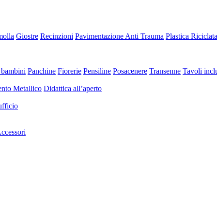
molla
Giostre
Recinzioni
Pavimentazione Anti Trauma
Plastica Riciclat
 bambini
Panchine
Fiorerie
Pensiline
Posacenere
Transenne
Tavoli inclu
nto Metallico
Didattica all’aperto
fficio
ccessori