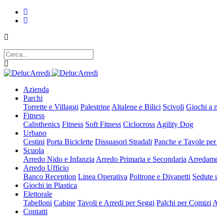
Azienda
Parchi
Torrette e Villaggi
Palestrine
Altalene e Bilici
Scivoli
Giochi a 
Fitness
Calisthenics
Fitness
Soft Fitness
Ciclocross
Agility Dog
Urbano
Cestini
Porta Biciclette
Dissuasori Stradali
Panche e Tavole per
Scuola
Arredo Nido e Infanzia
Arredo Primaria e Secondaria
Arredame
Arredo Ufficio
Banco Reception
Linea Operativa
Poltrone e Divanetti
Sedute u
Giochi in Plastica
Elettorale
Tabelloni
Cabine
Tavoli e Arredi per Seggi
Palchi per Comizi
A
Contatti