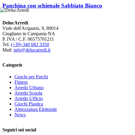
Panchina con schienale Sabbiato Bianco
DelucArredi
Viale dell'Acquario, 9, 80014
Giugliano in Campania NA
P. IVA / C.F. 06575701211
Tel.
(+39) 340 682 3350
Mail:
info@delucarredi.it
Categorie
Giochi per Parchi
Fitness
Arredo Urbano
Arredo Scuola
Arredo Ufficio
Giochi Plastica
Attrezzatura Elettorale
News
Seguici sui social