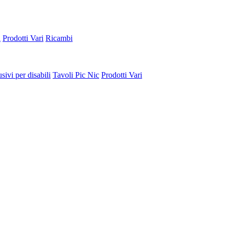
a
Prodotti Vari
Ricambi
sivi per disabili
Tavoli Pic Nic
Prodotti Vari