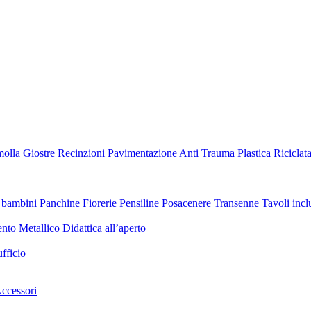
molla
Giostre
Recinzioni
Pavimentazione Anti Trauma
Plastica Riciclat
 bambini
Panchine
Fiorerie
Pensiline
Posacenere
Transenne
Tavoli inclu
nto Metallico
Didattica all’aperto
fficio
ccessori