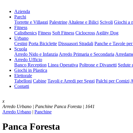
Azienda
Parchi
Torrette e Villaggi
Palestrine
Altalene e Bilici
Scivoli
Giochi a 
Fitness
Calisthenics
Fitness
Soft Fitness
Ciclocross
Agility Dog
Urbano
Cestini
Porta Biciclette
Dissuasori Stradali
Panche e Tavole per
Scuola
Arredo Nido e Infanzia
Arredo Primaria e Secondaria
Arredame
Arredo Ufficio
Banco Reception
Linea Operativa
Poltrone e Divanetti
Sedute u
Giochi in Plastica
Elettorale
Tabelloni
Cabine
Tavoli e Arredi per Seggi
Palchi per Comizi
A
Contatti
x
Arredo Urbano | Panchine
Panca Foresta | 1641
Arredo Urbano
|
Panchine
Panca Foresta