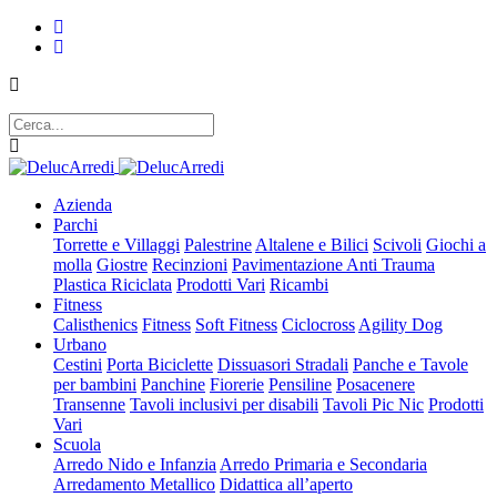
Azienda
Parchi
Torrette e Villaggi
Palestrine
Altalene e Bilici
Scivoli
Giochi a
molla
Giostre
Recinzioni
Pavimentazione Anti Trauma
Plastica Riciclata
Prodotti Vari
Ricambi
Fitness
Calisthenics
Fitness
Soft Fitness
Ciclocross
Agility Dog
Urbano
Cestini
Porta Biciclette
Dissuasori Stradali
Panche e Tavole
per bambini
Panchine
Fiorerie
Pensiline
Posacenere
Transenne
Tavoli inclusivi per disabili
Tavoli Pic Nic
Prodotti
Vari
Scuola
Arredo Nido e Infanzia
Arredo Primaria e Secondaria
Arredamento Metallico
Didattica all’aperto