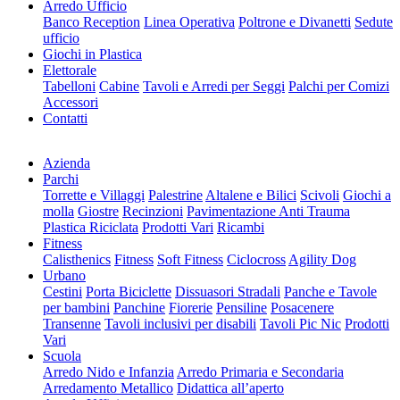
Arredo Ufficio
Banco Reception
Linea Operativa
Poltrone e Divanetti
Sedute
ufficio
Giochi in Plastica
Elettorale
Tabelloni
Cabine
Tavoli e Arredi per Seggi
Palchi per Comizi
Accessori
Contatti
Azienda
Parchi
Torrette e Villaggi
Palestrine
Altalene e Bilici
Scivoli
Giochi a
molla
Giostre
Recinzioni
Pavimentazione Anti Trauma
Plastica Riciclata
Prodotti Vari
Ricambi
Fitness
Calisthenics
Fitness
Soft Fitness
Ciclocross
Agility Dog
Urbano
Cestini
Porta Biciclette
Dissuasori Stradali
Panche e Tavole
per bambini
Panchine
Fiorerie
Pensiline
Posacenere
Transenne
Tavoli inclusivi per disabili
Tavoli Pic Nic
Prodotti
Vari
Scuola
Arredo Nido e Infanzia
Arredo Primaria e Secondaria
Arredamento Metallico
Didattica all’aperto