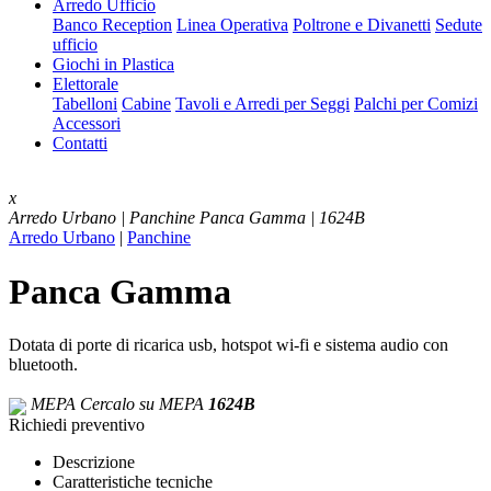
Arredo Ufficio
Banco Reception
Linea Operativa
Poltrone e Divanetti
Sedute
ufficio
Giochi in Plastica
Elettorale
Tabelloni
Cabine
Tavoli e Arredi per Seggi
Palchi per Comizi
Accessori
Contatti
x
Arredo Urbano | Panchine
Panca Gamma | 1624B
Arredo Urbano
|
Panchine
Panca Gamma
Dotata di porte di ricarica usb, hotspot wi-fi e sistema audio con
bluetooth.
MEPA
Cercalo su MEPA
1624B
Richiedi preventivo
Descrizione
Caratteristiche tecniche