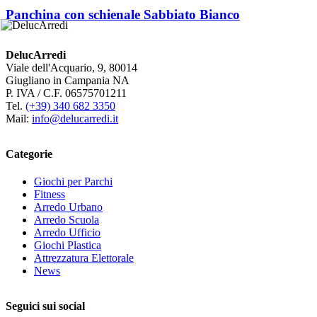
Panchina con schienale Sabbiato Bianco
DelucArredi
Viale dell'Acquario, 9, 80014
Giugliano in Campania NA
P. IVA / C.F. 06575701211
Tel.
(+39) 340 682 3350
Mail:
info@delucarredi.it
Categorie
Giochi per Parchi
Fitness
Arredo Urbano
Arredo Scuola
Arredo Ufficio
Giochi Plastica
Attrezzatura Elettorale
News
Seguici sui social