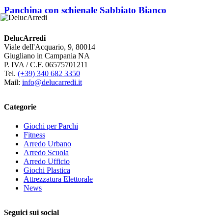
Panchina con schienale Sabbiato Bianco
DelucArredi
Viale dell'Acquario, 9, 80014
Giugliano in Campania NA
P. IVA / C.F. 06575701211
Tel.
(+39) 340 682 3350
Mail:
info@delucarredi.it
Categorie
Giochi per Parchi
Fitness
Arredo Urbano
Arredo Scuola
Arredo Ufficio
Giochi Plastica
Attrezzatura Elettorale
News
Seguici sui social