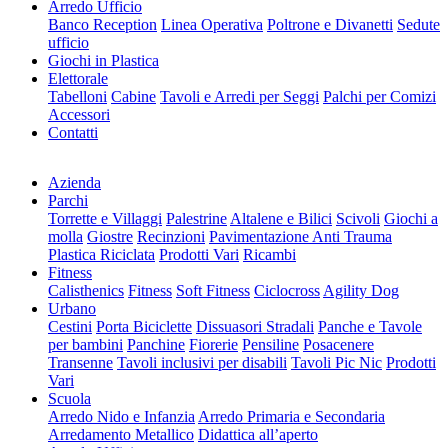
Arredo Ufficio
Banco Reception
Linea Operativa
Poltrone e Divanetti
Sedute
ufficio
Giochi in Plastica
Elettorale
Tabelloni
Cabine
Tavoli e Arredi per Seggi
Palchi per Comizi
Accessori
Contatti
Azienda
Parchi
Torrette e Villaggi
Palestrine
Altalene e Bilici
Scivoli
Giochi a
molla
Giostre
Recinzioni
Pavimentazione Anti Trauma
Plastica Riciclata
Prodotti Vari
Ricambi
Fitness
Calisthenics
Fitness
Soft Fitness
Ciclocross
Agility Dog
Urbano
Cestini
Porta Biciclette
Dissuasori Stradali
Panche e Tavole
per bambini
Panchine
Fiorerie
Pensiline
Posacenere
Transenne
Tavoli inclusivi per disabili
Tavoli Pic Nic
Prodotti
Vari
Scuola
Arredo Nido e Infanzia
Arredo Primaria e Secondaria
Arredamento Metallico
Didattica all’aperto