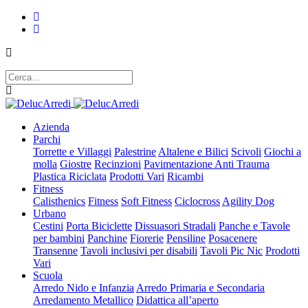
Azienda
Parchi
Torrette e Villaggi
Palestrine
Altalene e Bilici
Scivoli
Giochi a
molla
Giostre
Recinzioni
Pavimentazione Anti Trauma
Plastica Riciclata
Prodotti Vari
Ricambi
Fitness
Calisthenics
Fitness
Soft Fitness
Ciclocross
Agility Dog
Urbano
Cestini
Porta Biciclette
Dissuasori Stradali
Panche e Tavole
per bambini
Panchine
Fiorerie
Pensiline
Posacenere
Transenne
Tavoli inclusivi per disabili
Tavoli Pic Nic
Prodotti
Vari
Scuola
Arredo Nido e Infanzia
Arredo Primaria e Secondaria
Arredamento Metallico
Didattica all’aperto