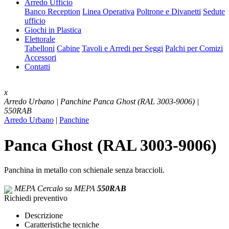
Arredo Ufficio
Banco Reception
Linea Operativa
Poltrone e Divanetti
Sedute
ufficio
Giochi in Plastica
Elettorale
Tabelloni
Cabine
Tavoli e Arredi per Seggi
Palchi per Comizi
Accessori
Contatti
x
Arredo Urbano | Panchine
Panca Ghost (RAL 3003-9006) |
550RAB
Arredo Urbano
|
Panchine
Panca Ghost (RAL 3003-9006)
Panchina in metallo con schienale senza braccioli.
MEPA
Cercalo su MEPA
550RAB
Richiedi preventivo
Descrizione
Caratteristiche tecniche