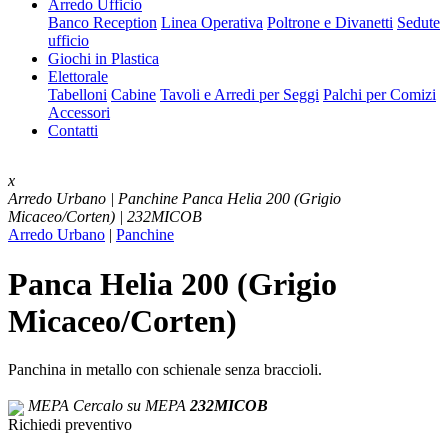
Arredo Ufficio
Banco Reception
Linea Operativa
Poltrone e Divanetti
Sedute
ufficio
Giochi in Plastica
Elettorale
Tabelloni
Cabine
Tavoli e Arredi per Seggi
Palchi per Comizi
Accessori
Contatti
x
Arredo Urbano | Panchine
Panca Helia 200 (Grigio
Micaceo/Corten) | 232MICOB
Arredo Urbano
|
Panchine
Panca Helia 200 (Grigio
Micaceo/Corten)
Panchina in metallo con schienale senza braccioli.
MEPA
Cercalo su MEPA
232MICOB
Richiedi preventivo