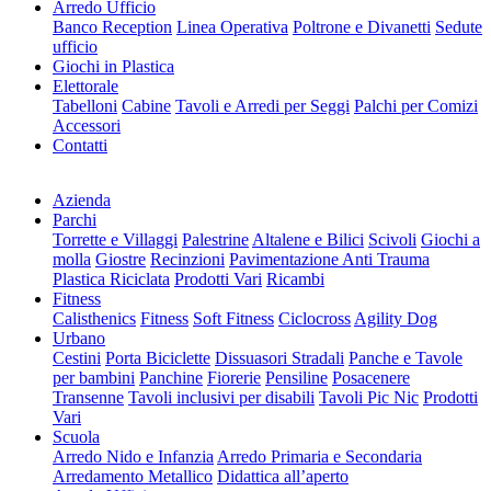
Arredo Ufficio
Banco Reception
Linea Operativa
Poltrone e Divanetti
Sedute
ufficio
Giochi in Plastica
Elettorale
Tabelloni
Cabine
Tavoli e Arredi per Seggi
Palchi per Comizi
Accessori
Contatti
Azienda
Parchi
Torrette e Villaggi
Palestrine
Altalene e Bilici
Scivoli
Giochi a
molla
Giostre
Recinzioni
Pavimentazione Anti Trauma
Plastica Riciclata
Prodotti Vari
Ricambi
Fitness
Calisthenics
Fitness
Soft Fitness
Ciclocross
Agility Dog
Urbano
Cestini
Porta Biciclette
Dissuasori Stradali
Panche e Tavole
per bambini
Panchine
Fiorerie
Pensiline
Posacenere
Transenne
Tavoli inclusivi per disabili
Tavoli Pic Nic
Prodotti
Vari
Scuola
Arredo Nido e Infanzia
Arredo Primaria e Secondaria
Arredamento Metallico
Didattica all’aperto