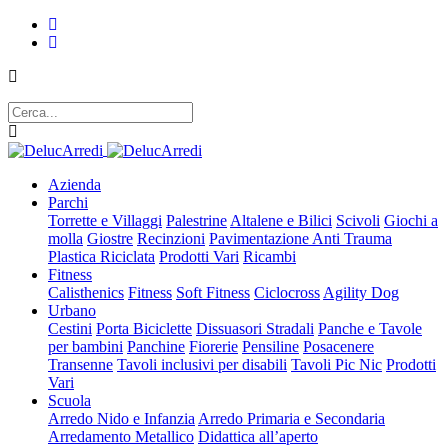
Azienda
Parchi
Torrette e Villaggi
Palestrine
Altalene e Bilici
Scivoli
Giochi a
molla
Giostre
Recinzioni
Pavimentazione Anti Trauma
Plastica Riciclata
Prodotti Vari
Ricambi
Fitness
Calisthenics
Fitness
Soft Fitness
Ciclocross
Agility Dog
Urbano
Cestini
Porta Biciclette
Dissuasori Stradali
Panche e Tavole
per bambini
Panchine
Fiorerie
Pensiline
Posacenere
Transenne
Tavoli inclusivi per disabili
Tavoli Pic Nic
Prodotti
Vari
Scuola
Arredo Nido e Infanzia
Arredo Primaria e Secondaria
Arredamento Metallico
Didattica all’aperto