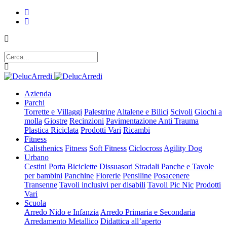
Azienda
Parchi
Torrette e Villaggi
Palestrine
Altalene e Bilici
Scivoli
Giochi a
molla
Giostre
Recinzioni
Pavimentazione Anti Trauma
Plastica Riciclata
Prodotti Vari
Ricambi
Fitness
Calisthenics
Fitness
Soft Fitness
Ciclocross
Agility Dog
Urbano
Cestini
Porta Biciclette
Dissuasori Stradali
Panche e Tavole
per bambini
Panchine
Fiorerie
Pensiline
Posacenere
Transenne
Tavoli inclusivi per disabili
Tavoli Pic Nic
Prodotti
Vari
Scuola
Arredo Nido e Infanzia
Arredo Primaria e Secondaria
Arredamento Metallico
Didattica all’aperto