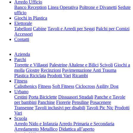
Arredo Ufficio
Banco Reception
Linea Operativa
Poltrone e Divanetti
Sedute
ufficio
Giochi in Plastica
Elettorale
Tabelloni
Cabine
Tavoli e Arredi per Seggi
Palchi per Comizi
Accessori
Contatti
Azienda
Parchi
Torrette e Villaggi
Palestrine
Altalene e Bilici
Scivoli
Giochi a
molla
Giostre
Recinzioni
Pavimentazione Anti Trauma
Plastica Riciclata
Prodotti Vari
Ricambi
Fitness
Calisthenics
Fitness
Soft Fitness
Ciclocross
Agility Dog
Urbano
Cestini
Porta Biciclette
Dissuasori Stradali
Panche e Tavole
per bambini
Panchine
Fiorerie
Pensiline
Posacenere
Transenne
Tavoli inclusivi per disabili
Tavoli Pic Nic
Prodotti
Vari
Scuola
Arredo Nido e Infanzia
Arredo Primaria e Secondaria
Arredamento Metallico
Didattica all’aperto