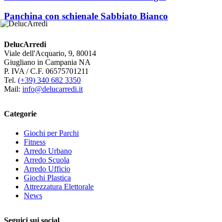
Panchina con schienale Sabbiato Bianco
DelucArredi
Viale dell'Acquario, 9, 80014
Giugliano in Campania NA
P. IVA / C.F. 06575701211
Tel.
(+39) 340 682 3350
Mail:
info@delucarredi.it
Categorie
Giochi per Parchi
Fitness
Arredo Urbano
Arredo Scuola
Arredo Ufficio
Giochi Plastica
Attrezzatura Elettorale
News
Seguici sui social