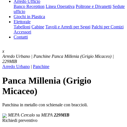
Arredo Ufficio
Banco Reception
Linea Operativa
Poltrone e Divanetti
Sedute
ufficio
Giochi in Plastica
Elettorale
Tabelloni
Cabine
Tavoli e Arredi per Seggi
Palchi per Comizi
Accessori
Contatti
x
Arredo Urbano | Panchine
Panca Millenia (Grigio Micaceo) |
229MIB
Arredo Urbano
|
Panchine
Panca Millenia (Grigio
Micaceo)
Panchina in metallo con schienale con braccioli.
MEPA
Cercalo su MEPA
229MIB
Richiedi preventivo